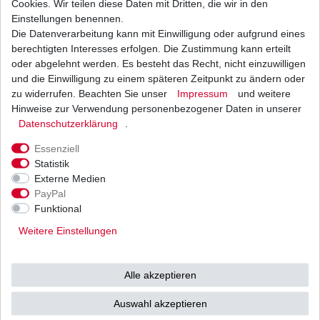
Cookies. Wir teilen diese Daten mit Dritten, die wir in den
Einstellungen benennen.
Die Datenverarbeitung kann mit Einwilligung oder aufgrund eines
Luftfilter Hiflo Suzuki RF 600 R GN76 1993 -
1997
berechtigten Interesses erfolgen. Die Zustimmung kann erteilt
18,43 € *
oder abgelehnt werden. Es besteht das Recht, nicht einzuwilligen
UVP 22,58 €
und die Einwilligung zu einem späteren Zeitpunkt zu ändern oder
1
Stück
| 18,43 € / Stück
*
inkl. ges. MwSt.
zzgl.
Versandkosten
zu widerrufen. Beachten Sie unser
Impressum
und weitere
Hinweise zur Verwendung personenbezogener Daten in unserer
Daten­schutz­erklärung
.
Essenziell
Statistik
Externe Medien
Versand
Bezahlarten
PayPal
Funktional
Weitere Einstellungen
Vorkasse
Alle akzeptieren
Barzahlung bei Abholung in
53783 Eitorf (
Bitte
Ab einem Warenwert von
Auswahl akzeptieren
unbedingt Termin
500 Euro versenden wir