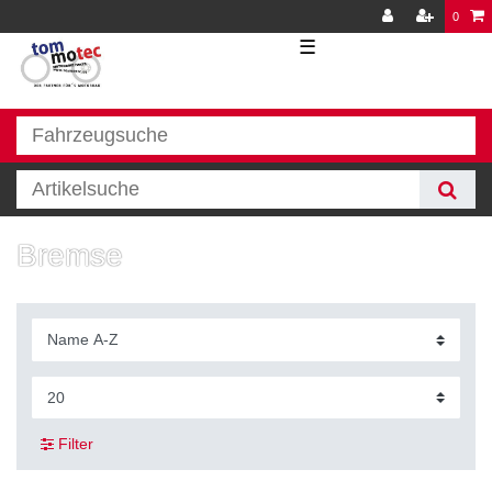
0
☰
Bremse
Filter