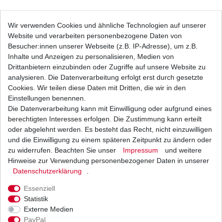
Bremsbeläge EBC FA 063 FA063 Standard
Wir verwenden Cookies und ähnliche Technologien auf unserer
Bremsklötze Suzuki
Website und verarbeiten personenbezogene Daten von
22,64 € *
UVP 33,08 €
Besucher:innen unserer Webseite (z.B. IP-Adresse), um z.B.
1
Satz
| 22,64 € / Satz
Inhalte und Anzeigen zu personalisieren, Medien von
*
inkl. ges. MwSt.
zzgl.
Versandkosten
Drittanbietern einzubinden oder Zugriffe auf unsere Website zu
analysieren. Die Datenverarbeitung erfolgt erst durch gesetzte
Cookies. Wir teilen diese Daten mit Dritten, die wir in den
Einstellungen benennen.
Die Datenverarbeitung kann mit Einwilligung oder aufgrund eines
Bremsbeläge EBC FA 142 V FA142V Halbsinter
Bremsklötze vorne
berechtigten Interesses erfolgen. Die Zustimmung kann erteilt
25,09 € *
oder abgelehnt werden. Es besteht das Recht, nicht einzuwilligen
UVP 36,65 €
und die Einwilligung zu einem späteren Zeitpunkt zu ändern oder
1
Satz
| 25,09 € / Satz
*
inkl. ges. MwSt.
zzgl.
Versandkosten
zu widerrufen. Beachten Sie unser
Impressum
und weitere
Hinweise zur Verwendung personenbezogener Daten in unserer
Daten­schutz­erklärung
.
Essenziell
Bremsbeläge EBC FA 63 HH FA63HH FA 063 HH
Statistik
FA063HH Sinter Bremsklötze
Externe Medien
32,74 € *
UVP 47,84 €
PayPal