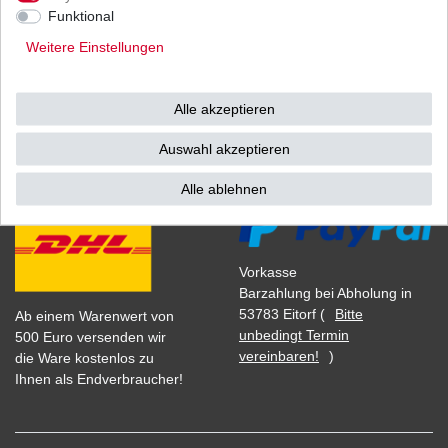
1
Satz
| 32,74 € / Satz
Funktional
*
inkl. ges. MwSt.
zzgl.
Versandkosten
Weitere Einstellungen
Alle akzeptieren
Versand
Bezahlarten
Auswahl akzeptieren
Alle ablehnen
Vorkasse
Barzahlung bei Abholung in
53783 Eitorf (
Bitte
Ab einem Warenwert von
unbedingt Termin
500 Euro versenden wir
vereinbaren!
)
die Ware kostenlos zu
Ihnen als Endverbraucher!