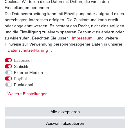
Cookies. Wir teilen diese Daten mit Dritten, die wir in den
Einstellungen benennen.
Die Datenverarbeitung kann mit Einwilligung oder aufgrund eines
Luftfilter Hiflo Suzuki GSX-R 600 B2 2004 - 2005
berechtigten Interesses erfolgen. Die Zustimmung kann erteilt
19,78 € *
oder abgelehnt werden. Es besteht das Recht, nicht einzuwilligen
UVP 24,23 €
und die Einwilligung zu einem späteren Zeitpunkt zu ändern oder
1
Stück
| 19,78 € / Stück
*
inkl. ges. MwSt.
zzgl.
Versandkosten
zu widerrufen. Beachten Sie unser
Impressum
und weitere
Hinweise zur Verwendung personenbezogener Daten in unserer
Daten­schutz­erklärung
.
Essenziell
Statistik
Externe Medien
Versand
Bezahlarten
PayPal
Funktional
Weitere Einstellungen
Vorkasse
Alle akzeptieren
Barzahlung bei Abholung in
53783 Eitorf (
Bitte
Ab einem Warenwert von
Auswahl akzeptieren
unbedingt Termin
500 Euro versenden wir