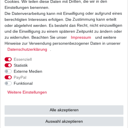
Cookies. Wir teilen diese Daten mit Dritten, die wir in den
Einstellungen benennen.
Die Datenverarbeitung kann mit Einwilligung oder aufgrund eines
Zündkerze NGK CR9E, CR 9 E, CR9 E, CR 9E,
6263
berechtigten Interesses erfolgen. Die Zustimmung kann erteilt
9,31 € *
oder abgelehnt werden. Es besteht das Recht, nicht einzuwilligen
UVP 13,30 €
und die Einwilligung zu einem späteren Zeitpunkt zu ändern oder
1
Stück
| 9,31 € / Stück
*
inkl. ges. MwSt.
zzgl.
Versandkosten
zu widerrufen. Beachten Sie unser
Impressum
und weitere
Hinweise zur Verwendung personenbezogener Daten in unserer
Daten­schutz­erklärung
.
Essenziell
Statistik
Externe Medien
Versand
Bezahlarten
PayPal
Funktional
Weitere Einstellungen
Vorkasse
Alle akzeptieren
Barzahlung bei Abholung in
53783 Eitorf (
Bitte
Ab einem Warenwert von
Auswahl akzeptieren
unbedingt Termin
500 Euro versenden wir