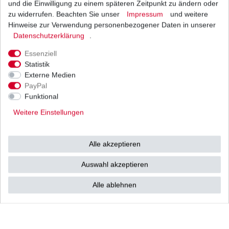
und die Einwilligung zu einem späteren Zeitpunkt zu ändern oder
1
Stück
| 33,61 € / Stück
*
inkl. ges. MwSt.
zzgl.
Versandkosten
zu widerrufen. Beachten Sie unser
Impressum
und weitere
Hinweise zur Verwendung personenbezogener Daten in unserer
Daten­schutz­erklärung
.
Essenziell
Regler Lichtmaschine Suzuki GSX-R 600 AD B2
Statistik
BG 1997 - 2005
Externe Medien
74,80 € *
UVP 93,01 €
PayPal
1
Stück
| 74,80 € / Stück
Funktional
*
inkl. ges. MwSt.
zzgl.
Versandkosten
Weitere Einstellungen
Alle akzeptieren
Zündkerze NGK CR9E, CR 9 E, CR9 E, CR 9E,
6263
Auswahl akzeptieren
9,31 € *
UVP 13,30 €
1
Stück
| 9,31 € / Stück
Alle ablehnen
*
inkl. ges. MwSt.
zzgl.
Versandkosten