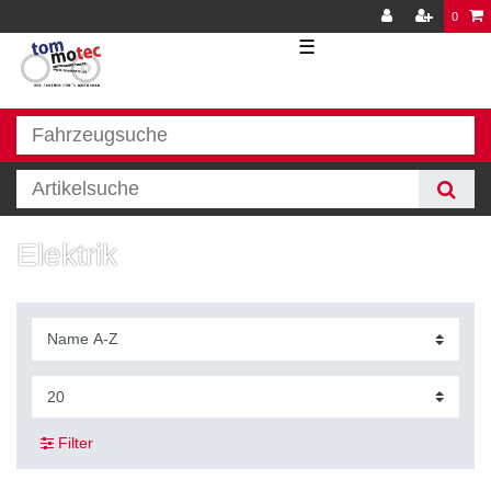
0
☰
Elektrik
Filter