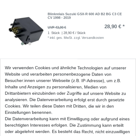
Blinkrelais Suzuki GSX-R 600 AD B2 BG C3 CE
CV 1998 - 2019
28,90 € *
UVP 43,00 €
1
Stück
| 28,90 € / Stück
*
inkl. ges. MwSt.
zzgl.
Versandkosten
GEL Batterie YTX9-BS Suzuki GSX-R 600 AD B2
Wir verwenden Cookies und ähnliche Technologien auf unserer
BG CE CV C3 1997 - 2017
Website und verarbeiten personenbezogene Daten von
43,72 € *
UVP 47,82 €
Besucher:innen unserer Webseite (z.B. IP-Adresse), um z.B.
1
Stück
| 43,72 € / Stück
Inhalte und Anzeigen zu personalisieren, Medien von
*
inkl. ges. MwSt.
zzgl.
Versandkosten
Drittanbietern einzubinden oder Zugriffe auf unsere Website zu
analysieren. Die Datenverarbeitung erfolgt erst durch gesetzte
Cookies. Wir teilen diese Daten mit Dritten, die wir in den
Einstellungen benennen.
Die Datenverarbeitung kann mit Einwilligung oder aufgrund eines
Marken Batterie YTX9-BS Suzuki GSX-R 600 AD
BG B2 CE CV C3 1997-2017
berechtigten Interesses erfolgen. Die Zustimmung kann erteilt
33,61 € *
oder abgelehnt werden. Es besteht das Recht, nicht einzuwilligen
UVP 36,76 €