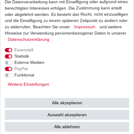
Die Datenverarbeitung kann mit Einwilligung oder aufgrund eines
berechtigten Interesses erfolgen. Die Zustimmung kann erteilt
oder abgelehnt werden. Es besteht das Recht, nicht einzuwilligen
Blinkrelais Suzuki GSX-R 600 AD B2 BG C3 CE
CV 1998 - 2019
und die Einwilligung zu einem späteren Zeitpunkt zu ändern oder
28,90 € *
zu widerrufen. Beachten Sie unser
Impressum
und weitere
UVP 43,00 €
1
Stück
| 28,90 € / Stück
Hinweise zur Verwendung personenbezogener Daten in unserer
*
inkl. ges. MwSt.
zzgl.
Versandkosten
Daten­schutz­erklärung
.
Essenziell
Statistik
Externe Medien
PayPal
Funktional
Versand
Bezahlarten
Weitere Einstellungen
Alle akzeptieren
Vorkasse
Auswahl akzeptieren
Barzahlung bei Abholung in
53783 Eitorf (
Bitte
Ab einem Warenwert von
Alle ablehnen
unbedingt Termin
500 Euro versenden wir