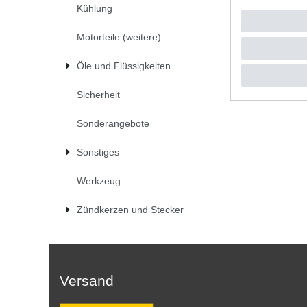
Kühlung
UVP 23,0
1
Stück
|
*
inkl. ges
Motorteile (weitere)
Öle und Flüssigkeiten
Sicherheit
Sonderangebote
Sonstiges
Werkzeug
Zündkerzen und Stecker
Versand