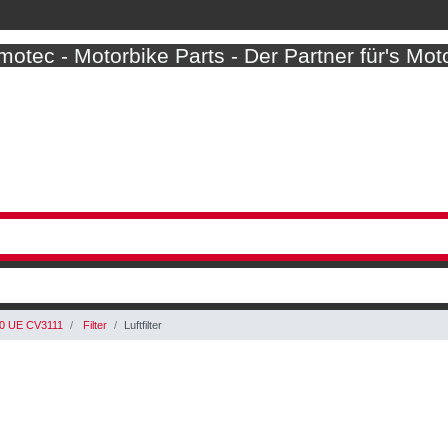
otec - Motorbike Parts - Der Partner für's Mot
0 UE CV3111
Filter
Luftfilter