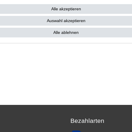
18,81 € *
4 €
Alle akzeptieren
 18,81 € / Stück
. MwSt.
zzgl.
Versandkosten
Auswahl akzeptieren
Alle ablehnen
Bezahlarten