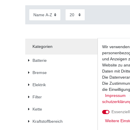
Kategorien
Wir verwenden 
personenbezoge
und Anzeigen z
Batterie
Website zu anal
Daten mit Dritt
Bremse
Die Datenverar
Die Zustimmung
Elektrik
die Einwilligu
Impressum
Filter
schutz­erklärun
Kette
Essenziell
Weitere Einst
Kraftstoffbereich
Luftfilter
2010