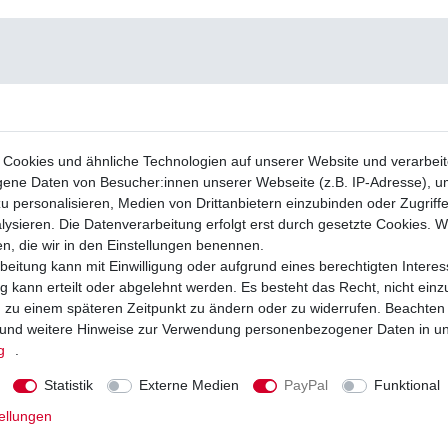
Cookies und ähnliche Technologien auf unserer Website und verarbei
ne Daten von Besucher:innen unserer Webseite (z.B. IP-Adresse), um
u personalisieren, Medien von Drittanbietern einzubinden oder Zugriff
ysieren. Die Datenverarbeitung erfolgt erst durch gesetzte Cookies. Wi
en, die wir in den Einstellungen benennen.
beitung kann mit Einwilligung oder aufgrund eines berechtigten Interes
 kann erteilt oder abgelehnt werden. Es besteht das Recht, nicht einz
ng zu einem späteren Zeitpunkt zu ändern oder zu widerrufen. Beachten
und weitere Hinweise zur Verwendung personenbezogener Daten in u
g
.
Statistik
Externe Medien
PayPal
Funktional
ellungen
 Hiflo Suzuki GSX-R 600 CE CV 2006 -