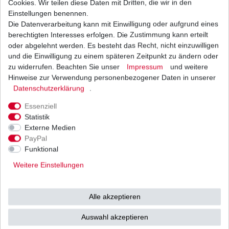
Cookies. Wir teilen diese Daten mit Dritten, die wir in den
Einstellungen benennen.
Die Datenverarbeitung kann mit Einwilligung oder aufgrund eines
Blinkrelais Suzuki GSX-R 600 AD B2 BG C3 CE
CV 1998 - 2019
berechtigten Interesses erfolgen. Die Zustimmung kann erteilt
28,90 € *
oder abgelehnt werden. Es besteht das Recht, nicht einzuwilligen
UVP 43,00 €
und die Einwilligung zu einem späteren Zeitpunkt zu ändern oder
1
Stück
| 28,90 € / Stück
*
inkl. ges. MwSt.
zzgl.
Versandkosten
zu widerrufen. Beachten Sie unser
Impressum
und weitere
Hinweise zur Verwendung personenbezogener Daten in unserer
Daten­schutz­erklärung
.
Essenziell
Statistik
Externe Medien
Versand
Bezahlarten
PayPal
Funktional
Weitere Einstellungen
Vorkasse
Alle akzeptieren
Barzahlung bei Abholung in
53783 Eitorf (
Bitte
Ab einem Warenwert von
Auswahl akzeptieren
unbedingt Termin
500 Euro versenden wir