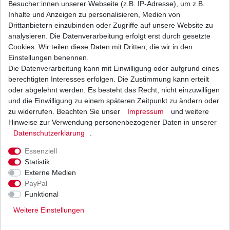
Besucher:innen unserer Webseite (z.B. IP-Adresse), um z.B.
Inhalte und Anzeigen zu personalisieren, Medien von
Bremsbeläge EBC FA 419 FA419 Suzuki hinten
Drittanbietern einzubinden oder Zugriffe auf unsere Website zu
verschiedene Ausführungen
analysieren. Die Datenverarbeitung erfolgt erst durch gesetzte
ab 20,15 € *
Cookies. Wir teilen diese Daten mit Dritten, die wir in den
UVP 29,43 €
1
Satz
| 20,15 € / Satz
Einstellungen benennen.
*
inkl. ges. MwSt.
zzgl.
Versandkosten
Die Datenverarbeitung kann mit Einwilligung oder aufgrund eines
berechtigten Interesses erfolgen. Die Zustimmung kann erteilt
oder abgelehnt werden. Es besteht das Recht, nicht einzuwilligen
und die Einwilligung zu einem späteren Zeitpunkt zu ändern oder
zu widerrufen. Beachten Sie unser
Impressum
und weitere
Bremsbeläge vorne EBC FA 447 HH FA447HH
Sinter Bremsklötze
Hinweise zur Verwendung personenbezogener Daten in unserer
Daten­schutz­erklärung
.
41,88 € *
UVP 61,19 €
1
Satz
| 41,88 € / Satz
Essenziell
*
inkl. ges. MwSt.
zzgl.
Versandkosten
Statistik
Externe Medien
PayPal
Funktional
Weitere Einstellungen
Versand
Bezahlarten