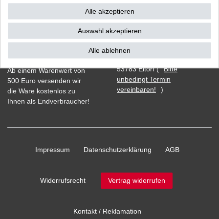
Alle akzeptieren
Auswahl akzeptieren
Vorkasse
Alle ablehnen
Barzahlung bei Abholung in
53783 Eitorf (
Bitte
Ab einem Warenwert von
unbedingt Termin
500 Euro versenden wir
vereinbaren!
)
die Ware kostenlos zu
Ihnen als Endverbraucher!
Impressum
Daten­schutz­erklärung
AGB
Widerrufs­recht
Vertrag widerrufen
Kontakt / Reklamation