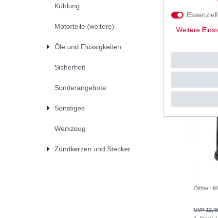
Kühlung
UVP 12,2
Essenziell
1
Stück
|
*
inkl. ges
Motorteile (weitere)
Weitere Einst
Öle und Flüssigkeiten
Sicherheit
Sonderangebote
Sonstiges
Werkzeug
Zündkerzen und Stecker
Ölfilter 
UVP 12,4