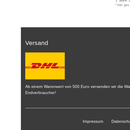
1
Stück
|
*
inkl. ges
Versand
Ab einem Warenwert von 500 Euro versenden wir die War
Endverbraucher!
Impressum
Daten­schu