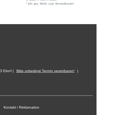
*
inkl. ges. MwSt.
zzgl.
Versandkosten
 Eitorf (
Bitte unbedingt Termin vereinbaren!
)
Kontakt / Reklamation