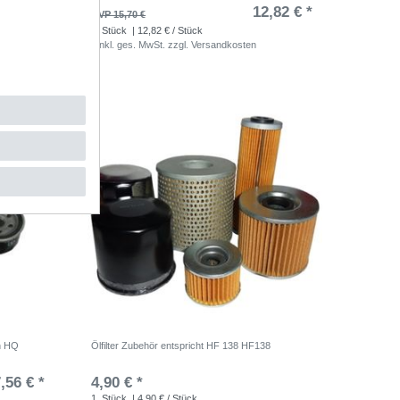
,96 € *
12,82 € *
UVP 15,70 €
1
Stück
| 12,82 € / Stück
*
inkl. ges. MwSt.
zzgl.
Versandkosten
n HQ
Ölfilter Zubehör entspricht HF 138 HF138
,56 € *
4,90 € *
1
Stück
| 4,90 € / Stück