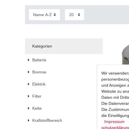
Kategorien
Batterie
Bremse
Wir verwenden 
personenbezoge
Elektrik
und Anzeigen z
Website zu anal
Filter
Daten mit Dritt
Die Datenverar
Kette
Die Zustimmung
die Einwilligu
Kraftstoffbereich
Impressum
Ölfilter 
HF 138C
schutz­erklärun