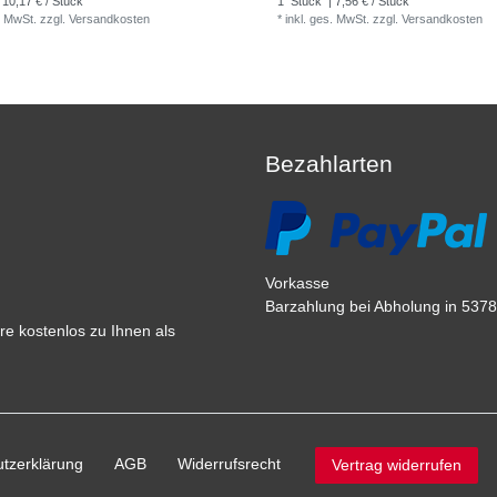
 10,17 € / Stück
1
Stück
| 7,56 € / Stück
. MwSt.
zzgl.
Versandkosten
*
inkl. ges. MwSt.
zzgl.
Versandkosten
Bezahlarten
Vorkasse
Barzahlung bei Abholung in 53783
e kostenlos zu Ihnen als
tz­erklärung
AGB
Widerrufs­recht
Vertrag widerrufen