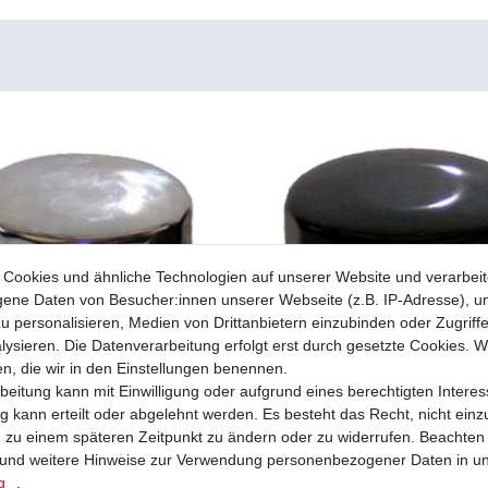
Cookies und ähnliche Technologien auf unserer Website und verarbei
ne Daten von Besucher:innen unserer Webseite (z.B. IP-Adresse), um
u personalisieren, Medien von Drittanbietern einzubinden oder Zugriff
ysieren. Die Datenverarbeitung erfolgt erst durch gesetzte Cookies. Wi
en, die wir in den Einstellungen benennen.
beitung kann mit Einwilligung oder aufgrund eines berechtigten Interes
 kann erteilt oder abgelehnt werden. Es besteht das Recht, nicht einz
ng zu einem späteren Zeitpunkt zu ändern oder zu widerrufen. Beachten
und weitere Hinweise zur Verwendung personenbezogener Daten in u
Chrom Zubehör baugleich mit Hiflo HF138C
Ölfilter Hiflo HF138 HF 138
g
.