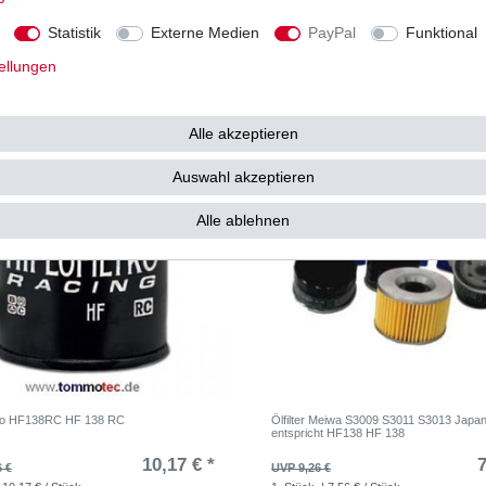
9,50 € *
7
0 €
UVP 9,75 €
Statistik
Externe Medien
PayPal
Funktional
 9,50 € / Stück
1
Stück
| 7,96 € / Stück
. MwSt.
zzgl.
Versandkosten
*
inkl. ges. MwSt.
zzgl.
Versandkosten
ellungen
Alle akzeptieren
Auswahl akzeptieren
Alle ablehnen
Hiflo HF138RC HF 138 RC
Ölfilter Meiwa S3009 S3011 S3013 Japa
entspricht HF138 HF 138
10,17 € *
7
6 €
UVP 9,26 €