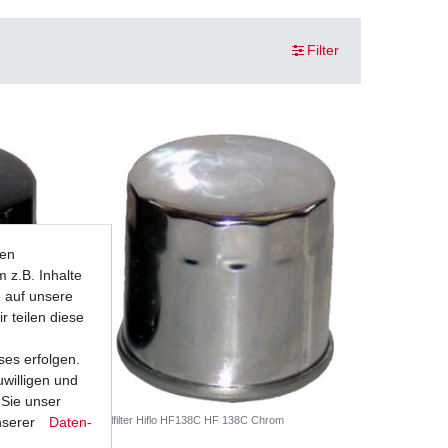
Filter
ten
 z.B. Inhalte
e auf unsere
r teilen diese
ses erfolgen.
uwilligen und
 Sie unser
nserer
Daten­
Ölfilter Hiflo HF138C HF 138C Chrom