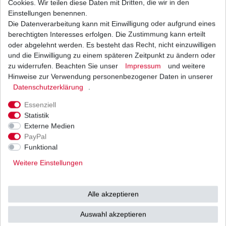
Cookies. Wir teilen diese Daten mit Dritten, die wir in den
Einstellungen benennen.
Die Datenverarbeitung kann mit Einwilligung oder aufgrund eines
Blinkrelais Suzuki GSX-R 600 AD B2 BG C3 CE
CV 1998 - 2019
berechtigten Interesses erfolgen. Die Zustimmung kann erteilt
28,90 € *
oder abgelehnt werden. Es besteht das Recht, nicht einzuwilligen
UVP 43,00 €
und die Einwilligung zu einem späteren Zeitpunkt zu ändern oder
1
Stück
| 28,90 € / Stück
*
inkl. ges. MwSt.
zzgl.
Versandkosten
zu widerrufen. Beachten Sie unser
Impressum
und weitere
Hinweise zur Verwendung personenbezogener Daten in unserer
Daten­schutz­erklärung
.
Essenziell
Statistik
Externe Medien
Versand
Bezahlarten
PayPal
Funktional
Weitere Einstellungen
Vorkasse
Alle akzeptieren
Barzahlung bei Abholung in
53783 Eitorf (
Bitte
Ab einem Warenwert von
Auswahl akzeptieren
unbedingt Termin
500 Euro versenden wir