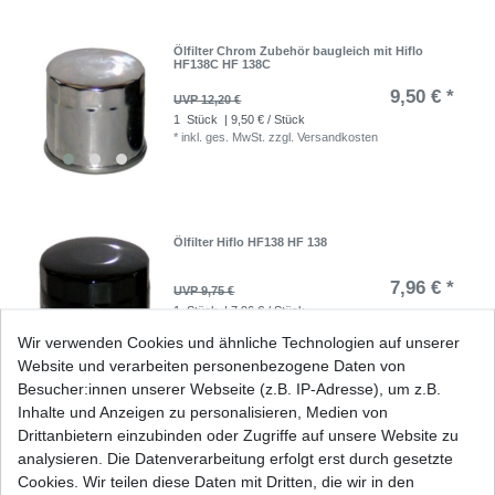
Ölfilter Chrom Zubehör baugleich mit Hiflo
HF138C HF 138C
9,50 € *
UVP 12,20 €
1
Stück
| 9,50 € / Stück
*
inkl. ges. MwSt.
zzgl.
Versandkosten
Ölfilter Hiflo HF138 HF 138
7,96 € *
UVP 9,75 €
1
Stück
| 7,96 € / Stück
*
inkl. ges. MwSt.
zzgl.
Versandkosten
Wir verwenden Cookies und ähnliche Technologien auf unserer
Website und verarbeiten personenbezogene Daten von
Besucher:innen unserer Webseite (z.B. IP-Adresse), um z.B.
Inhalte und Anzeigen zu personalisieren, Medien von
Ölfilter Hiflo HF138C HF 138C Chrom
Drittanbietern einzubinden oder Zugriffe auf unsere Website zu
analysieren. Die Datenverarbeitung erfolgt erst durch gesetzte
12,82 € *
Cookies. Wir teilen diese Daten mit Dritten, die wir in den
UVP 15,70 €