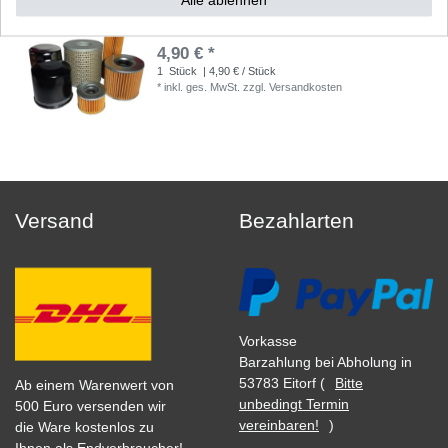
Ölfilter Zubehör entspricht HF 138 HF138
4,90 € *
1
Stück
| 4,90 € / Stück
*
inkl. ges. MwSt.
zzgl.
Versandkosten
Versand
Bezahlarten
Vorkasse
Barzahlung bei Abholung in
53783 Eitorf (
Bitte
Ab einem Warenwert von
unbedingt Termin
500 Euro versenden wir
vereinbaren!
)
die Ware kostenlos zu