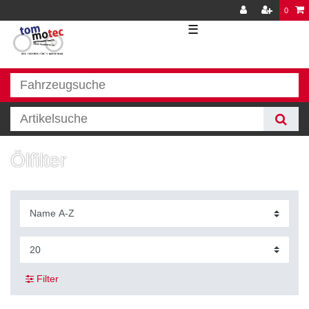
0
☰
Ölfilter
Filter