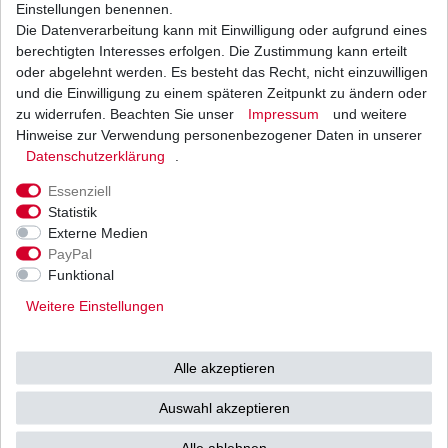
1
Stück
| 12,82 € / Stück
Einstellungen benennen.
*
inkl. ges. MwSt.
zzgl.
Versandkosten
Die Datenverarbeitung kann mit Einwilligung oder aufgrund eines
berechtigten Interesses erfolgen. Die Zustimmung kann erteilt
oder abgelehnt werden. Es besteht das Recht, nicht einzuwilligen
und die Einwilligung zu einem späteren Zeitpunkt zu ändern oder
zu widerrufen. Beachten Sie unser
Impressum
und weitere
Ölfilter Hiflo HF138RC HF 138 RC
Hinweise zur Verwendung personenbezogener Daten in unserer
Daten­schutz­erklärung
.
10,17 € *
UVP 12,46 €
1
Stück
| 10,17 € / Stück
Essenziell
*
inkl. ges. MwSt.
zzgl.
Versandkosten
Statistik
Externe Medien
PayPal
Funktional
Ölfilter Meiwa S3009 S3011 S3013 Japan HQ
entspricht HF138 HF 138
Weitere Einstellungen
7,56 € *
UVP 9,26 €
1
Stück
| 7,56 € / Stück
Alle akzeptieren
*
inkl. ges. MwSt.
zzgl.
Versandkosten
Auswahl akzeptieren
Alle ablehnen