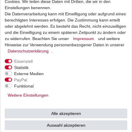
Cookies. Wir teilen diese Daten mit Dritten, die wir in den
Einstellungen benennen.
Die Datenverarbeitung kann mit Einwilligung oder aufgrund eines
Bremsbeläge EBC FA 419 FA419 Suzuki hinten
verschiedene Ausführungen
berechtigten Interesses erfolgen. Die Zustimmung kann erteilt
ab 20,15 € *
oder abgelehnt werden. Es besteht das Recht, nicht einzuwilligen
UVP 29,43 €
und die Einwilligung zu einem späteren Zeitpunkt zu ändern oder
1
Satz
| 20,15 € / Satz
*
inkl. ges. MwSt.
zzgl.
Versandkosten
zu widerrufen. Beachten Sie unser
Impressum
und weitere
Hinweise zur Verwendung personenbezogener Daten in unserer
Daten­schutz­erklärung
.
Essenziell
Statistik
Externe Medien
Versand
Bezahlarten
PayPal
Funktional
Weitere Einstellungen
Vorkasse
Alle akzeptieren
Barzahlung bei Abholung in
53783 Eitorf (
Bitte
Ab einem Warenwert von
Auswahl akzeptieren
unbedingt Termin
500 Euro versenden wir