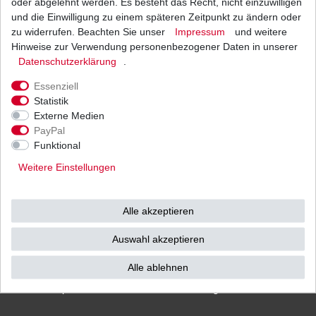
oder abgelehnt werden. Es besteht das Recht, nicht einzuwilligen
und die Einwilligung zu einem späteren Zeitpunkt zu ändern oder
zu widerrufen. Beachten Sie unser
Impressum
und weitere
Hinweise zur Verwendung personenbezogener Daten in unserer
Versand
Bezahlarten
Daten­schutz­erklärung
.
Essenziell
Statistik
Externe Medien
PayPal
Vorkasse
Funktional
Barzahlung bei Abholung in
Weitere Einstellungen
53783 Eitorf (
Bitte
Ab einem Warenwert von
unbedingt Termin
500 Euro versenden wir
vereinbaren!
)
die Ware kostenlos zu
Alle akzeptieren
Ihnen als Endverbraucher!
Auswahl akzeptieren
Alle ablehnen
Impressum
Daten­schutz­erklärung
AGB