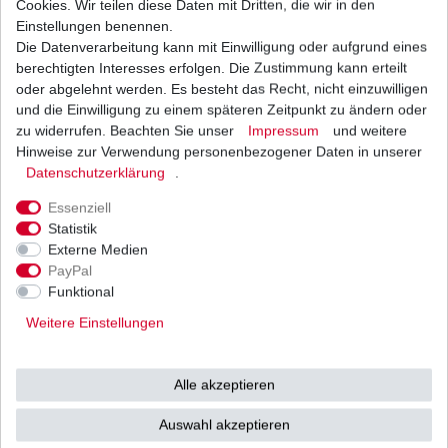
Cookies. Wir teilen diese Daten mit Dritten, die wir in den
Einstellungen benennen.
Die Datenverarbeitung kann mit Einwilligung oder aufgrund eines
Zündkerze NGK CR9E, CR 9 E, CR9 E, CR 9E,
6263
berechtigten Interesses erfolgen. Die Zustimmung kann erteilt
9,31 € *
oder abgelehnt werden. Es besteht das Recht, nicht einzuwilligen
UVP 13,30 €
und die Einwilligung zu einem späteren Zeitpunkt zu ändern oder
1
Stück
| 9,31 € / Stück
*
inkl. ges. MwSt.
zzgl.
Versandkosten
zu widerrufen. Beachten Sie unser
Impressum
und weitere
Hinweise zur Verwendung personenbezogener Daten in unserer
Daten­schutz­erklärung
.
Essenziell
Statistik
Externe Medien
Versand
Bezahlarten
PayPal
Funktional
Weitere Einstellungen
Vorkasse
Alle akzeptieren
Barzahlung bei Abholung in
53783 Eitorf (
Bitte
Ab einem Warenwert von
Auswahl akzeptieren
unbedingt Termin
500 Euro versenden wir