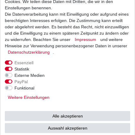
Cookies. Wir teilen diese Daten mit Dritten, die wir in den
Einstellungen benennen.
Die Datenverarbeitung kann mit Einwilligung oder aufgrund eines
Bremsbeläge EBC FA 419 FA419 Suzuki hinten
verschiedene Ausführungen
berechtigten Interesses erfolgen. Die Zustimmung kann erteilt
ab 20,15 € *
oder abgelehnt werden. Es besteht das Recht, nicht einzuwilligen
UVP 29,43 €
und die Einwilligung zu einem späteren Zeitpunkt zu ändern oder
1
Satz
| 20,15 € / Satz
*
inkl. ges. MwSt.
zzgl.
Versandkosten
zu widerrufen. Beachten Sie unser
Impressum
und weitere
Hinweise zur Verwendung personenbezogener Daten in unserer
Daten­schutz­erklärung
.
Essenziell
Statistik
Externe Medien
Versand
Bezahlarten
PayPal
Funktional
Weitere Einstellungen
Vorkasse
Alle akzeptieren
Barzahlung bei Abholung in
53783 Eitorf (
Bitte
Ab einem Warenwert von
Auswahl akzeptieren
unbedingt Termin
500 Euro versenden wir