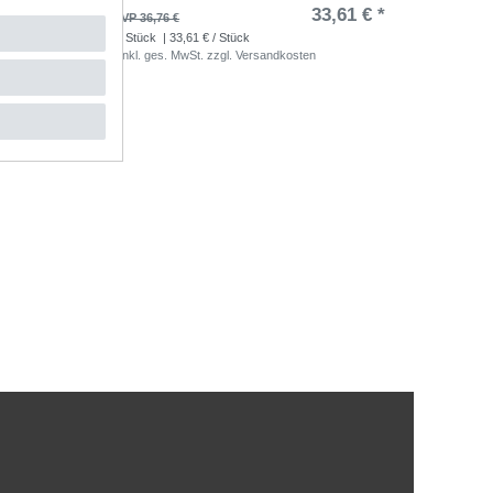
,61 € *
33,61 € *
UVP 36,76 €
1
Stück
| 33,61 € / Stück
*
inkl. ges. MwSt.
zzgl.
Versandkosten