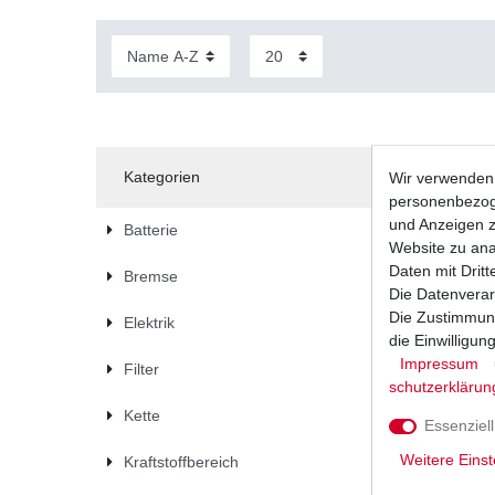
Kategorien
Wir verwenden 
personenbezoge
und Anzeigen z
Batterie
Website zu anal
Daten mit Dritt
Bremse
Die Datenverar
Die Zustimmung
Elektrik
die Einwilligu
Impressum
Filter
schutz­erklärun
Kette
Essenziell
Weitere Einst
Kraftstoffbereich
GEL Batt
BG CE CV