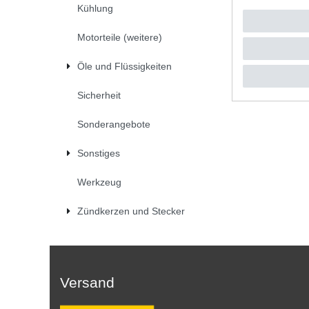
Kühlung
UVP 47,8
1
Stück
|
*
inkl. ges
Motorteile (weitere)
Öle und Flüssigkeiten
Sicherheit
Sonderangebote
Sonstiges
Werkzeug
Zündkerzen und Stecker
Versand