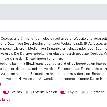
Cookies und ähnliche Technologien auf unserer Website und verarbei
ne Daten von Besucher:innen unserer Webseite (z.B. IP-Adresse), um
u personalisieren, Medien von Drittanbietern einzubinden oder Zugriff
ysieren. Die Datenverarbeitung erfolgt erst durch gesetzte Cookies. Wi
en, die wir in den Einstellungen benennen.
beitung kann mit Einwilligung oder aufgrund eines berechtigten Interes
 kann erteilt oder abgelehnt werden. Es besteht das Recht, nicht einz
ng zu einem späteren Zeitpunkt zu ändern oder zu widerrufen. Beachten
und weitere Hinweise zur Verwendung personenbezogener Daten in u
g
.
Statistik
Externe Medien
PayPal
Funktional
ellungen
erie YTX9-BS Suzuki GSX-R 600 AD B2
Marken Batterie YTX9-BS Suzuki GSX-
 C3 1997 - 2017
BG B2 CE CV C3 1997-2017