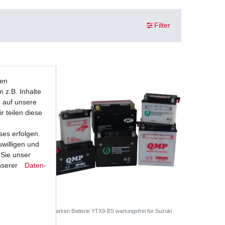
Filter
ten
 z.B. Inhalte
e auf unsere
r teilen diese
ses erfolgen.
uwilligen und
 Sie unser
nserer
Daten­
R 600 AD
Marken Batterie YTX9-BS wartungsfrei für Suzuki