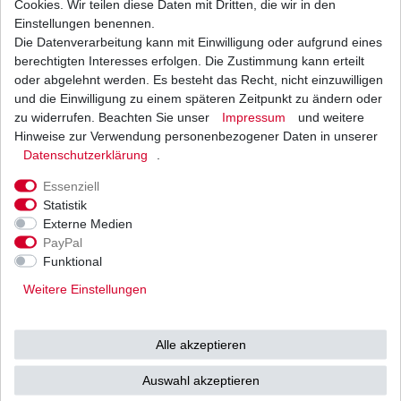
Cookies. Wir teilen diese Daten mit Dritten, die wir in den
Einstellungen benennen.
Die Datenverarbeitung kann mit Einwilligung oder aufgrund eines
Luftfilter Hiflo Suzuki GSX-R 600 AD3112 1997 -
2000
berechtigten Interesses erfolgen. Die Zustimmung kann erteilt
22,95 € *
oder abgelehnt werden. Es besteht das Recht, nicht einzuwilligen
UVP 28,11 €
und die Einwilligung zu einem späteren Zeitpunkt zu ändern oder
1
Stück
| 22,95 € / Stück
*
inkl. ges. MwSt.
zzgl.
Versandkosten
zu widerrufen. Beachten Sie unser
Impressum
und weitere
Hinweise zur Verwendung personenbezogener Daten in unserer
Daten­schutz­erklärung
.
Essenziell
Statistik
Externe Medien
Versand
Bezahlarten
PayPal
Funktional
Weitere Einstellungen
Vorkasse
Alle akzeptieren
Barzahlung bei Abholung in
53783 Eitorf (
Bitte
Ab einem Warenwert von
Auswahl akzeptieren
unbedingt Termin
500 Euro versenden wir