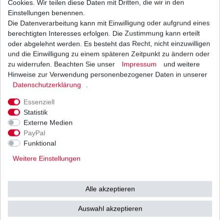
Cookies. Wir teilen diese Daten mit Dritten, die wir in den
Einstellungen benennen.
Die Datenverarbeitung kann mit Einwilligung oder aufgrund eines
Zündkerze NGK CR9E, CR 9 E, CR9 E, CR 9E,
6263
berechtigten Interesses erfolgen. Die Zustimmung kann erteilt
9,31 € *
oder abgelehnt werden. Es besteht das Recht, nicht einzuwilligen
UVP 13,30 €
und die Einwilligung zu einem späteren Zeitpunkt zu ändern oder
1
Stück
| 9,31 € / Stück
*
inkl. ges. MwSt.
zzgl.
Versandkosten
zu widerrufen. Beachten Sie unser
Impressum
und weitere
Hinweise zur Verwendung personenbezogener Daten in unserer
Daten­schutz­erklärung
.
Essenziell
Statistik
Externe Medien
Versand
Bezahlarten
PayPal
Funktional
Weitere Einstellungen
Vorkasse
Alle akzeptieren
Barzahlung bei Abholung in
53783 Eitorf (
Bitte
Ab einem Warenwert von
Auswahl akzeptieren
unbedingt Termin
500 Euro versenden wir