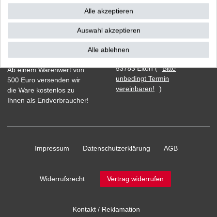
Alle akzeptieren
Auswahl akzeptieren
Vorkasse
Alle ablehnen
Barzahlung bei Abholung in
53783 Eitorf (
Bitte
Ab einem Warenwert von
unbedingt Termin
500 Euro versenden wir
vereinbaren!
)
die Ware kostenlos zu
Ihnen als Endverbraucher!
Impressum
Daten­schutz­erklärung
AGB
Widerrufs­recht
Vertrag widerrufen
Kontakt / Reklamation