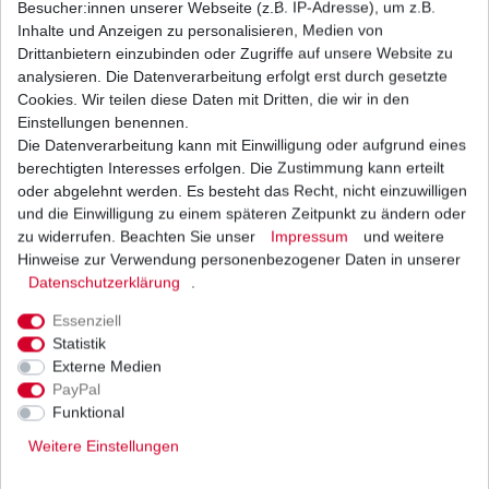
Besucher:innen unserer Webseite (z.B. IP-Adresse), um z.B.
Inhalte und Anzeigen zu personalisieren, Medien von
Zündkerze NGK CR9EK
Drittanbietern einzubinden oder Zugriffe auf unsere Website zu
analysieren. Die Datenverarbeitung erfolgt erst durch gesetzte
12,95 € *
Cookies. Wir teilen diese Daten mit Dritten, die wir in den
UVP 18,52 €
1
Stück
| 12,95 € / Stück
Einstellungen benennen.
*
inkl. ges. MwSt.
zzgl.
Versandkosten
Die Datenverarbeitung kann mit Einwilligung oder aufgrund eines
berechtigten Interesses erfolgen. Die Zustimmung kann erteilt
oder abgelehnt werden. Es besteht das Recht, nicht einzuwilligen
und die Einwilligung zu einem späteren Zeitpunkt zu ändern oder
zu widerrufen. Beachten Sie unser
Impressum
und weitere
Zündkerze NGK DR8ES Suzuki
Hinweise zur Verwendung personenbezogener Daten in unserer
Daten­schutz­erklärung
.
4,35 € *
UVP 6,22 €
1
Stück
| 4,35 € / Stück
Essenziell
*
inkl. ges. MwSt.
zzgl.
Versandkosten
Statistik
Externe Medien
PayPal
Funktional
Weitere Einstellungen
Versand
Bezahlarten