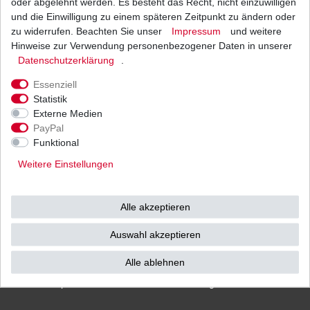
oder abgelehnt werden. Es besteht das Recht, nicht einzuwilligen
und die Einwilligung zu einem späteren Zeitpunkt zu ändern oder
zu widerrufen. Beachten Sie unser
Impressum
und weitere
Hinweise zur Verwendung personenbezogener Daten in unserer
Versand
Bezahlarten
Daten­schutz­erklärung
.
Essenziell
Statistik
Externe Medien
PayPal
Vorkasse
Funktional
Barzahlung bei Abholung in
Weitere Einstellungen
53783 Eitorf (
Bitte
Ab einem Warenwert von
unbedingt Termin
500 Euro versenden wir
vereinbaren!
)
die Ware kostenlos zu
Alle akzeptieren
Ihnen als Endverbraucher!
Auswahl akzeptieren
Alle ablehnen
Impressum
Daten­schutz­erklärung
AGB