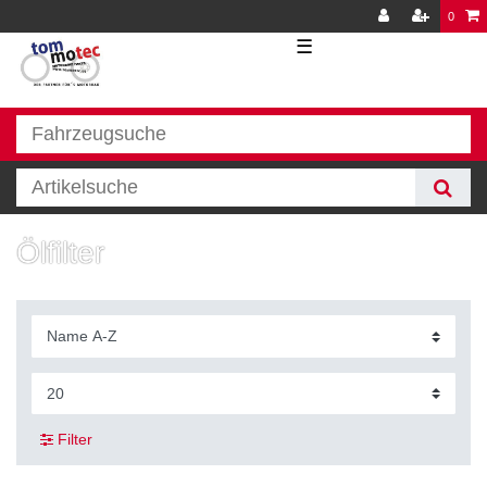
0
☰
Ölfilter
Filter