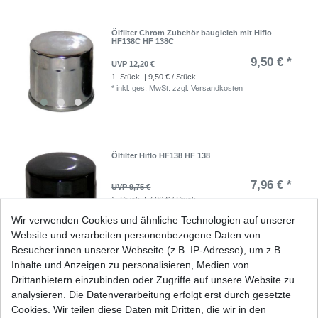
Ölfilter Chrom Zubehör baugleich mit Hiflo
HF138C HF 138C
9,50 € *
UVP 12,20 €
1
Stück
| 9,50 € / Stück
*
inkl. ges. MwSt.
zzgl.
Versandkosten
Ölfilter Hiflo HF138 HF 138
7,96 € *
UVP 9,75 €
1
Stück
| 7,96 € / Stück
*
inkl. ges. MwSt.
zzgl.
Versandkosten
Wir verwenden Cookies und ähnliche Technologien auf unserer
Website und verarbeiten personenbezogene Daten von
Besucher:innen unserer Webseite (z.B. IP-Adresse), um z.B.
Inhalte und Anzeigen zu personalisieren, Medien von
Ölfilter Hiflo HF138C HF 138C Chrom
Drittanbietern einzubinden oder Zugriffe auf unsere Website zu
analysieren. Die Datenverarbeitung erfolgt erst durch gesetzte
12,82 € *
Cookies. Wir teilen diese Daten mit Dritten, die wir in den
UVP 15,70 €