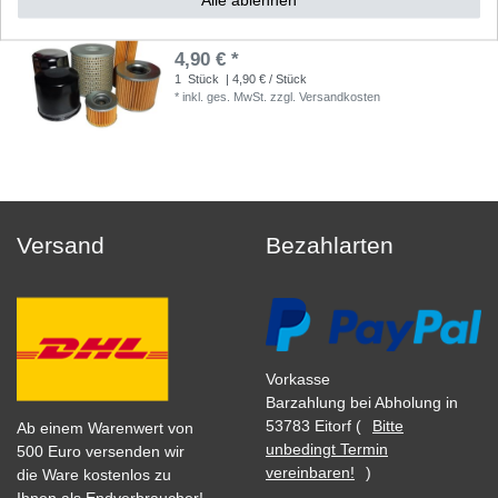
Ölfilter Zubehör entspricht HF 138 HF138
4,90 € *
1
Stück
| 4,90 € / Stück
*
inkl. ges. MwSt.
zzgl.
Versandkosten
Versand
Bezahlarten
Vorkasse
Barzahlung bei Abholung in
53783 Eitorf (
Bitte
Ab einem Warenwert von
unbedingt Termin
500 Euro versenden wir
vereinbaren!
)
die Ware kostenlos zu