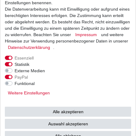
1
Stück
| 12,82 € / Stück
Einstellungen benennen.
*
inkl. ges. MwSt.
zzgl.
Versandkosten
Die Datenverarbeitung kann mit Einwilligung oder aufgrund eines
berechtigten Interesses erfolgen. Die Zustimmung kann erteilt
oder abgelehnt werden. Es besteht das Recht, nicht einzuwilligen
und die Einwilligung zu einem späteren Zeitpunkt zu ändern oder
zu widerrufen. Beachten Sie unser
Impressum
und weitere
Ölfilter Hiflo HF138RC HF 138 RC
Hinweise zur Verwendung personenbezogener Daten in unserer
Daten­schutz­erklärung
.
10,17 € *
UVP 12,46 €
1
Stück
| 10,17 € / Stück
Essenziell
*
inkl. ges. MwSt.
zzgl.
Versandkosten
Statistik
Externe Medien
PayPal
Funktional
Ölfilter Meiwa S3009 S3011 S3013 Japan HQ
entspricht HF138 HF 138
Weitere Einstellungen
7,56 € *
UVP 9,26 €
1
Stück
| 7,56 € / Stück
Alle akzeptieren
*
inkl. ges. MwSt.
zzgl.
Versandkosten
Auswahl akzeptieren
Alle ablehnen