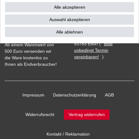
Alle akzeptieren
Auswahl akzeptieren
Vorkasse
Alle ablehnen
Barzahlung bei Abholung in
53783 Eitorf (
Bitte
Ab einem Warenwert von
unbedingt Termin
500 Euro versenden wir
vereinbaren!
)
die Ware kostenlos zu
Ihnen als Endverbraucher!
Impressum
Daten­schutz­erklärung
AGB
Widerrufs­recht
Vertrag widerrufen
Kontakt / Reklamation