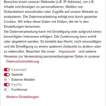
Besucher:innen unserer Webseite (z.B. IP-Adresse), um z.B.
Inhalte und Anzeigen zu personalisieren, Medien von
Dichtung Kupplungsdeckel Suzuki Diverse
Drittanbietern einzubinden oder Zugriffe auf unsere Website zu
Modelle 1985 - 2006
analysieren. Die Datenverarbeitung erfolgt erst durch gesetzte
9,98 € *
Cookies. Wir teilen diese Daten mit Dritten, die wir in den
UVP 10,99 €
1
Stück
| 9,98 € / Stück
Einstellungen benennen.
*
inkl. ges. MwSt.
zzgl.
Versandkosten
Die Datenverarbeitung kann mit Einwilligung oder aufgrund eines
berechtigten Interesses erfolgen. Die Zustimmung kann erteilt
oder abgelehnt werden. Es besteht das Recht, nicht einzuwilligen
und die Einwilligung zu einem späteren Zeitpunkt zu ändern oder
zu widerrufen. Beachten Sie unser
Impressum
und weitere
Dichtung Lichtmaschine Suzuki GSX 600 F
GN72 AJ 1988 - 2001
Hinweise zur Verwendung personenbezogener Daten in unserer
Daten­schutz­erklärung
.
8,14 € *
UVP 8,97 €
1
Stück
| 8,14 € / Stück
Essenziell
*
inkl. ges. MwSt.
zzgl.
Versandkosten
Statistik
Externe Medien
PayPal
Funktional
Weitere Einstellungen
Versand
Bezahlarten