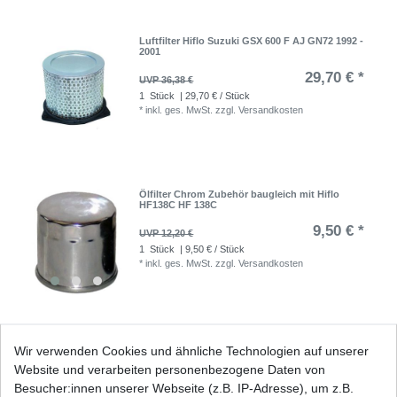
Luftfilter Hiflo Suzuki GSX 600 F AJ GN72 1992 -
2001
29,70 € *
UVP 36,38 €
1
Stück
| 29,70 € / Stück
*
inkl. ges. MwSt.
zzgl.
Versandkosten
Ölfilter Chrom Zubehör baugleich mit Hiflo
HF138C HF 138C
9,50 € *
UVP 12,20 €
1
Stück
| 9,50 € / Stück
*
inkl. ges. MwSt.
zzgl.
Versandkosten
Ölfilter Hiflo HF138 HF 138
Wir verwenden Cookies und ähnliche Technologien auf unserer
Website und verarbeiten personenbezogene Daten von
7,96 € *
UVP 9,75 €
Besucher:innen unserer Webseite (z.B. IP-Adresse), um z.B.