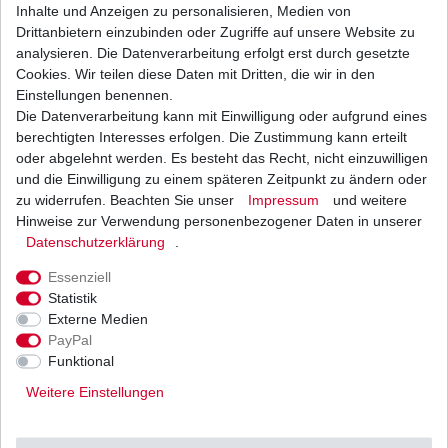
1
Stück
| 7,96 € / Stück
Inhalte und Anzeigen zu personalisieren, Medien von
*
inkl. ges. MwSt.
zzgl.
Versandkosten
Drittanbietern einzubinden oder Zugriffe auf unsere Website zu
analysieren. Die Datenverarbeitung erfolgt erst durch gesetzte
Cookies. Wir teilen diese Daten mit Dritten, die wir in den
Einstellungen benennen.
Die Datenverarbeitung kann mit Einwilligung oder aufgrund eines
Ölfilter Hiflo HF138C HF 138C Chrom
berechtigten Interesses erfolgen. Die Zustimmung kann erteilt
12,82 € *
oder abgelehnt werden. Es besteht das Recht, nicht einzuwilligen
UVP 15,70 €
und die Einwilligung zu einem späteren Zeitpunkt zu ändern oder
1
Stück
| 12,82 € / Stück
*
inkl. ges. MwSt.
zzgl.
Versandkosten
zu widerrufen. Beachten Sie unser
Impressum
und weitere
Hinweise zur Verwendung personenbezogener Daten in unserer
Daten­schutz­erklärung
.
Essenziell
Ölfilter Hiflo HF138RC HF 138 RC
Statistik
Externe Medien
10,17 € *
UVP 12,46 €
PayPal
1
Stück
| 10,17 € / Stück
Funktional
*
inkl. ges. MwSt.
zzgl.
Versandkosten
Weitere Einstellungen