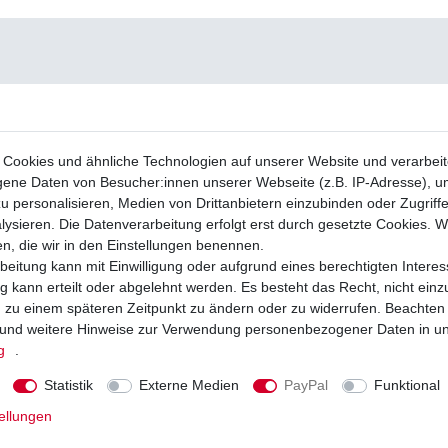
Cookies und ähnliche Technologien auf unserer Website und verarbei
ne Daten von Besucher:innen unserer Webseite (z.B. IP-Adresse), um
u personalisieren, Medien von Drittanbietern einzubinden oder Zugriff
ysieren. Die Datenverarbeitung erfolgt erst durch gesetzte Cookies. Wi
en, die wir in den Einstellungen benennen.
beitung kann mit Einwilligung oder aufgrund eines berechtigten Interes
 kann erteilt oder abgelehnt werden. Es besteht das Recht, nicht einz
ng zu einem späteren Zeitpunkt zu ändern oder zu widerrufen. Beachten
und weitere Hinweise zur Verwendung personenbezogener Daten in u
g
.
Statistik
Externe Medien
PayPal
Funktional
ellungen
ge EBC FA 419 FA419 Suzuki hinten
Bremslichtschalter hinten Suzuki 03004
ene Ausführungen