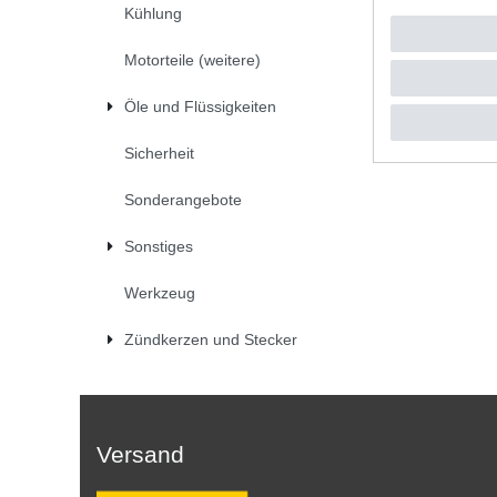
Kühlung
UVP 29,4
1
Satz
| 
*
inkl. ges
Motorteile (weitere)
Öle und Flüssigkeiten
Sicherheit
Sonderangebote
Sonstiges
Werkzeug
Zündkerzen und Stecker
Versand