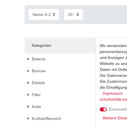
Kategorien
Wir verwenden 
personenbezoge
und Anzeigen z
Batterie
Website zu anal
Daten mit Dritt
Bremse
Die Datenverar
Die Zustimmung
Elektrik
die Einwilligu
Impressum
Filter
schutz­erklärun
Kette
Essenziell
Weitere Einst
Kraftstoffbereich
Bremsbelä
verschied