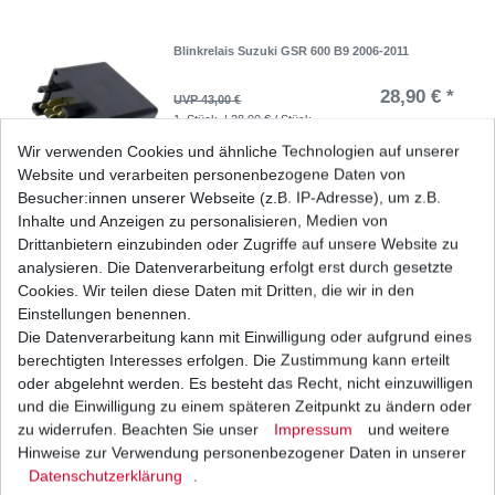
Blinkrelais Suzuki GSR 600 B9 2006-2011
28,90 € *
UVP 43,00 €
1
Stück
| 28,90 € / Stück
*
inkl. ges. MwSt.
zzgl.
Versandkosten
Wir verwenden Cookies und ähnliche Technologien auf unserer
Website und verarbeiten personenbezogene Daten von
Besucher:innen unserer Webseite (z.B. IP-Adresse), um z.B.
Inhalte und Anzeigen zu personalisieren, Medien von
Drittanbietern einzubinden oder Zugriffe auf unsere Website zu
Marken Batterie YTX9-BS wartungsfrei für
Suzuki
analysieren. Die Datenverarbeitung erfolgt erst durch gesetzte
33,61 € *
Cookies. Wir teilen diese Daten mit Dritten, die wir in den
UVP 36,76 €
1
Stück
| 33,61 € / Stück
Einstellungen benennen.
*
inkl. ges. MwSt.
zzgl.
Versandkosten
Die Datenverarbeitung kann mit Einwilligung oder aufgrund eines
berechtigten Interesses erfolgen. Die Zustimmung kann erteilt
oder abgelehnt werden. Es besteht das Recht, nicht einzuwilligen
und die Einwilligung zu einem späteren Zeitpunkt zu ändern oder
zu widerrufen. Beachten Sie unser
Impressum
und weitere
Regler Lichtmaschine Suzuki GSR 600 B9 2006-
2011 japanische HQ
Hinweise zur Verwendung personenbezogener Daten in unserer
Daten­schutz­erklärung
.
125,77 € *
UVP 154,06 €