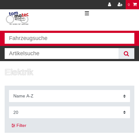
0
☰
Elektrik
Filter