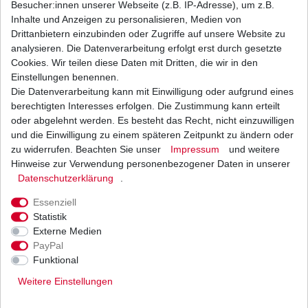
Besucher:innen unserer Webseite (z.B. IP-Adresse), um z.B.
Inhalte und Anzeigen zu personalisieren, Medien von
Dichtung Kupplungsdeckel Suzuki Diverse
Drittanbietern einzubinden oder Zugriffe auf unsere Website zu
Modelle 1985 - 2006
analysieren. Die Datenverarbeitung erfolgt erst durch gesetzte
9,98 € *
Cookies. Wir teilen diese Daten mit Dritten, die wir in den
UVP 10,99 €
1
Stück
| 9,98 € / Stück
Einstellungen benennen.
*
inkl. ges. MwSt.
zzgl.
Versandkosten
Die Datenverarbeitung kann mit Einwilligung oder aufgrund eines
berechtigten Interesses erfolgen. Die Zustimmung kann erteilt
oder abgelehnt werden. Es besteht das Recht, nicht einzuwilligen
und die Einwilligung zu einem späteren Zeitpunkt zu ändern oder
zu widerrufen. Beachten Sie unser
Impressum
und weitere
Dichtung Lichtmaschine Suzuki GSF 600
Bandit GN77B A8 1995 - 2004
Hinweise zur Verwendung personenbezogener Daten in unserer
Daten­schutz­erklärung
.
8,14 € *
UVP 8,97 €
1
Stück
| 8,14 € / Stück
Essenziell
*
inkl. ges. MwSt.
zzgl.
Versandkosten
Statistik
Externe Medien
PayPal
Funktional
Weitere Einstellungen
Versand
Bezahlarten