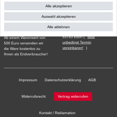
Alle akzeptieren
Auswahl akzeptieren
Vorkasse
Alle ablehnen
Barzahlung bei Abholung in
53783 Eitorf (
Bitte
Ab einem Warenwert von
unbedingt Termin
500 Euro versenden wir
vereinbaren!
)
die Ware kostenlos zu
Ihnen als Endverbraucher!
Impressum
Daten­schutz­erklärung
AGB
Widerrufs­recht
Vertrag widerrufen
Kontakt / Reklamation