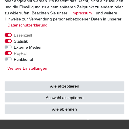
oder abgelehnt werden. Es besteht das Recht, nicht einzuwilligen
und die Einwilligung zu einem späteren Zeitpunkt zu ändern oder
zu widerrufen. Beachten Sie unser
Impressum
und weitere
Hinweise zur Verwendung personenbezogener Daten in unserer
Versand
Bezahlarten
Daten­schutz­erklärung
.
Essenziell
Statistik
Externe Medien
PayPal
Vorkasse
Funktional
Barzahlung bei Abholung in
Weitere Einstellungen
53783 Eitorf (
Bitte
Ab einem Warenwert von
unbedingt Termin
500 Euro versenden wir
vereinbaren!
)
die Ware kostenlos zu
Alle akzeptieren
Ihnen als Endverbraucher!
Auswahl akzeptieren
Alle ablehnen
Impressum
Daten­schutz­erklärung
AGB