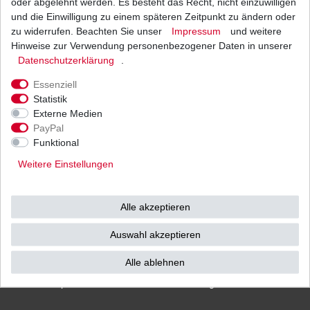
oder abgelehnt werden. Es besteht das Recht, nicht einzuwilligen
und die Einwilligung zu einem späteren Zeitpunkt zu ändern oder
zu widerrufen. Beachten Sie unser
Impressum
und weitere
Hinweise zur Verwendung personenbezogener Daten in unserer
Versand
Bezahlarten
Daten­schutz­erklärung
.
Essenziell
Statistik
Externe Medien
PayPal
Vorkasse
Funktional
Barzahlung bei Abholung in
Weitere Einstellungen
53783 Eitorf (
Bitte
Ab einem Warenwert von
unbedingt Termin
500 Euro versenden wir
vereinbaren!
)
die Ware kostenlos zu
Alle akzeptieren
Ihnen als Endverbraucher!
Auswahl akzeptieren
Alle ablehnen
Impressum
Daten­schutz­erklärung
AGB