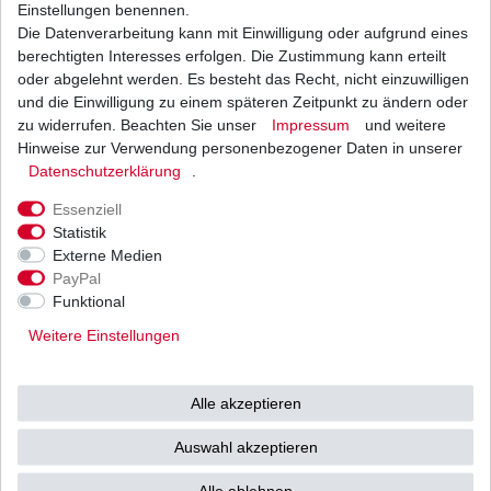
1
Stück
| 12,82 € / Stück
Einstellungen benennen.
*
inkl. ges. MwSt.
zzgl.
Versandkosten
Die Datenverarbeitung kann mit Einwilligung oder aufgrund eines
berechtigten Interesses erfolgen. Die Zustimmung kann erteilt
oder abgelehnt werden. Es besteht das Recht, nicht einzuwilligen
und die Einwilligung zu einem späteren Zeitpunkt zu ändern oder
zu widerrufen. Beachten Sie unser
Impressum
und weitere
Ölfilter Hiflo HF138RC HF 138 RC
Hinweise zur Verwendung personenbezogener Daten in unserer
Daten­schutz­erklärung
.
10,17 € *
UVP 12,46 €
1
Stück
| 10,17 € / Stück
Essenziell
*
inkl. ges. MwSt.
zzgl.
Versandkosten
Statistik
Externe Medien
PayPal
Funktional
Ölfilter Meiwa S3009 S3011 S3013 Japan HQ
entspricht HF138 HF 138
Weitere Einstellungen
7,56 € *
UVP 9,26 €
1
Stück
| 7,56 € / Stück
Alle akzeptieren
*
inkl. ges. MwSt.
zzgl.
Versandkosten
Auswahl akzeptieren
Alle ablehnen