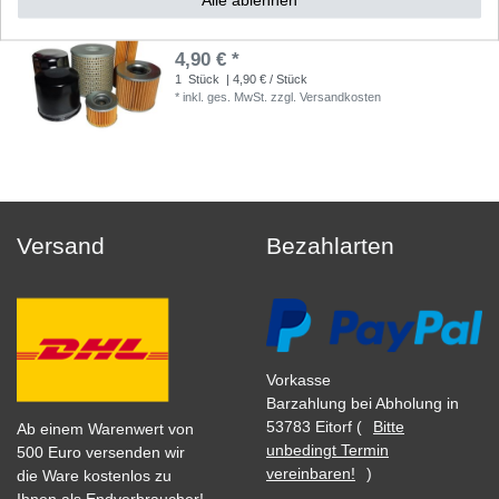
Ölfilter Zubehör entspricht HF 138 HF138
4,90 € *
1
Stück
| 4,90 € / Stück
*
inkl. ges. MwSt.
zzgl.
Versandkosten
Versand
Bezahlarten
Vorkasse
Barzahlung bei Abholung in
53783 Eitorf (
Bitte
Ab einem Warenwert von
unbedingt Termin
500 Euro versenden wir
vereinbaren!
)
die Ware kostenlos zu