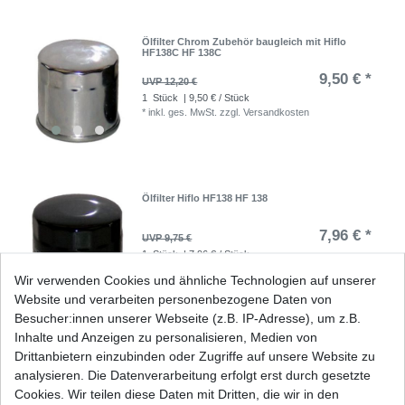
Ölfilter Chrom Zubehör baugleich mit Hiflo
HF138C HF 138C
9,50 € *
UVP 12,20 €
1
Stück
| 9,50 € / Stück
*
inkl. ges. MwSt.
zzgl.
Versandkosten
Ölfilter Hiflo HF138 HF 138
7,96 € *
UVP 9,75 €
1
Stück
| 7,96 € / Stück
*
inkl. ges. MwSt.
zzgl.
Versandkosten
Wir verwenden Cookies und ähnliche Technologien auf unserer
Website und verarbeiten personenbezogene Daten von
Besucher:innen unserer Webseite (z.B. IP-Adresse), um z.B.
Inhalte und Anzeigen zu personalisieren, Medien von
Ölfilter Hiflo HF138C HF 138C Chrom
Drittanbietern einzubinden oder Zugriffe auf unsere Website zu
analysieren. Die Datenverarbeitung erfolgt erst durch gesetzte
12,82 € *
Cookies. Wir teilen diese Daten mit Dritten, die wir in den
UVP 15,70 €