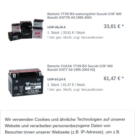
Batterie YTX9-BS wartungsfrei Suzuki GSF 600
Bandit GN77B A8 1995-2004
33,61 € *
UVP 36,76 €
1
Stück
| 33,61 € / Stück
*
inkl. ges. MwSt.
zzgl.
Versandkosten
Batterie YUASA YTX9-BS Suzuki GSF 600
Bandit GN77 A8 1995-2004 HQ
61,47 € *
UVP 67,24 €
1
Stück
| 61,47 € / Stück
*
inkl. ges. MwSt.
zzgl.
Versandkosten
Blinkrelais Suzuki GSF 600 Bandit A811 A821
Wir verwenden Cookies und ähnliche Technologien auf unserer
2000 - 2004
Website und verarbeiten personenbezogene Daten von
28,90 € *
UVP 43,00 €
Besucher:innen unserer Webseite (z.B. IP-Adresse), um z.B.