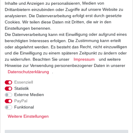
1
Stück
| 28,90 € / Stück
Inhalte und Anzeigen zu personalisieren, Medien von
*
inkl. ges. MwSt.
zzgl.
Versandkosten
Drittanbietern einzubinden oder Zugriffe auf unsere Website zu
analysieren. Die Datenverarbeitung erfolgt erst durch gesetzte
Cookies. Wir teilen diese Daten mit Dritten, die wir in den
Einstellungen benennen.
Die Datenverarbeitung kann mit Einwilligung oder aufgrund eines
GEL Batterie YTX9-BS Suzuki GSF 600 Bandit
GN77 A8 1995 - 2004
berechtigten Interesses erfolgen. Die Zustimmung kann erteilt
43,72 € *
oder abgelehnt werden. Es besteht das Recht, nicht einzuwilligen
UVP 47,82 €
und die Einwilligung zu einem späteren Zeitpunkt zu ändern oder
1
Stück
| 43,72 € / Stück
*
inkl. ges. MwSt.
zzgl.
Versandkosten
zu widerrufen. Beachten Sie unser
Impressum
und weitere
Hinweise zur Verwendung personenbezogener Daten in unserer
Daten­schutz­erklärung
.
Essenziell
Marken Batterie YTX9-BS wartungsfrei für
Statistik
Suzuki
Externe Medien
33,61 € *
UVP 36,76 €
PayPal
1
Stück
| 33,61 € / Stück
Funktional
*
inkl. ges. MwSt.
zzgl.
Versandkosten
Weitere Einstellungen