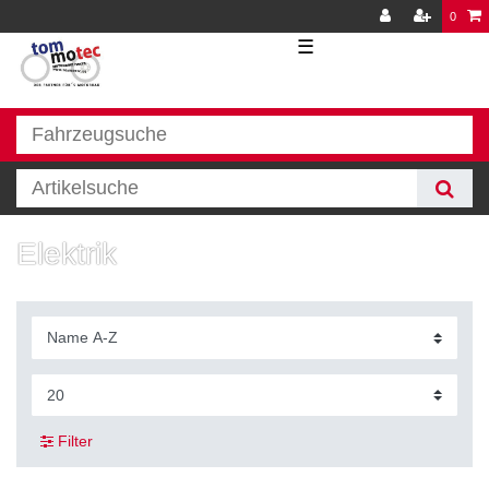
0
☰
Elektrik
Filter