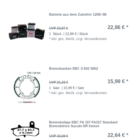
Batterie aus dem Zubehör 12N5-3B
22,86 € *
UVP 23,87 €
1
Stück
| 22,86 € / Stück
*
inkl. ges. MwSt.
zzgl.
Versandkosten
Bremsbacken EBC S 602 S602
15,99 € *
UVP 21,15 €
1
Satz
| 15,99 € / Satz
*
inkl. ges. MwSt.
zzgl.
Versandkosten
Bremsbeläge EBC FA 157 FA157 Standard
Bremsklötze Suzuki DR hinten
22,64 € *
UVP 33,08 €