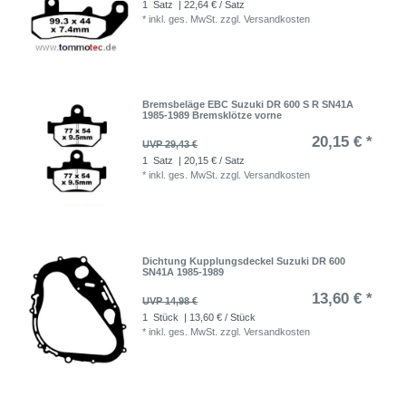
1
Satz
| 22,64 € / Satz
*
inkl. ges. MwSt.
zzgl.
Versandkosten
Bremsbeläge EBC Suzuki DR 600 S R SN41A
1985-1989 Bremsklötze vorne
20,15 € *
UVP 29,43 €
1
Satz
| 20,15 € / Satz
*
inkl. ges. MwSt.
zzgl.
Versandkosten
Dichtung Kupplungsdeckel Suzuki DR 600
SN41A 1985-1989
13,60 € *
UVP 14,98 €
1
Stück
| 13,60 € / Stück
*
inkl. ges. MwSt.
zzgl.
Versandkosten