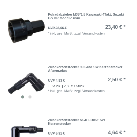
Polradabzieher M35*1,5 Kawasaki 4Takt, Suzuki
GS DR Modelle uvm.
23,40 € *
UVP 28,66 €
*
inkl. ges. MwSt.
zzgl.
Versandkosten
Zündkerzenstecker 90 Grad SW Kerzenstecker
Aftermarket
2,50 € *
UVP 4,93 €
1
Stück
| 2,50 € / Stück
*
inkl. ges. MwSt.
zzgl.
Versandkosten
Zündkerzenstecker NGK LD05F SW
Kerzenstecker
4,64 € *
UVP 5,91 €