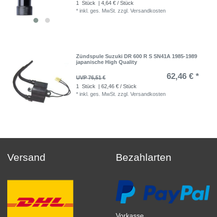
1
Stück
| 4,64 € / Stück
*
inkl. ges. MwSt.
zzgl.
Versandkosten
Zündspule Suzuki DR 600 R S SN41A 1985-1989
japanische High Quality
62,46 € *
UVP 76,51 €
1
Stück
| 62,46 € / Stück
*
inkl. ges. MwSt.
zzgl.
Versandkosten
Versand
Bezahlarten
Vorkasse