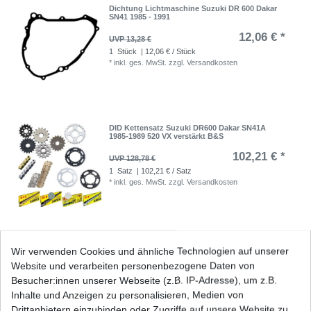
Dichtung Lichtmaschine Suzuki DR 600 Dakar
SN41 1985 - 1991
12,06 € *
UVP 13,28 €
1
Stück
| 12,06 € / Stück
*
inkl. ges. MwSt.
zzgl.
Versandkosten
DID Kettensatz Suzuki DR600 Dakar SN41A
1985-1989 520 VX verstärkt B&S
102,21 € *
UVP 128,78 €
1
Satz
| 102,21 € / Satz
*
inkl. ges. MwSt.
zzgl.
Versandkosten
Gel Batterie aus dem Zubehör 12N5-3B
Wir verwenden Cookies und ähnliche Technologien auf unserer
Website und verarbeiten personenbezogene Daten von
34,67 € *
UVP 36,22 €
Besucher:innen unserer Webseite (z.B. IP-Adresse), um z.B.
1
Stück
| 34,67 € / Stück
Inhalte und Anzeigen zu personalisieren, Medien von
*
inkl. ges. MwSt.
zzgl.
Versandkosten
Drittanbietern einzubinden oder Zugriffe auf unsere Website zu