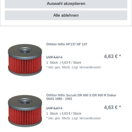
Auswahl akzeptieren
12,42 € *
UVP 15,21 €
1
Stück
| 12,42 € / Stück
Alle ablehnen
*
inkl. ges. MwSt.
zzgl.
Versandkosten
Ölfilter Hiflo HF137 HF 137
4,63 € *
UVP 5,67 €
1
Stück
| 4,63 € / Stück
*
inkl. ges. MwSt.
zzgl.
Versandkosten
Ölfilter Hiflo Suzuki DR 600 S DR 600 R Dakar
SN41 1985 - 1991
4,63 € *
UVP 5,67 €
1
Stück
| 4,63 € / Stück
*
inkl. ges. MwSt.
zzgl.
Versandkosten