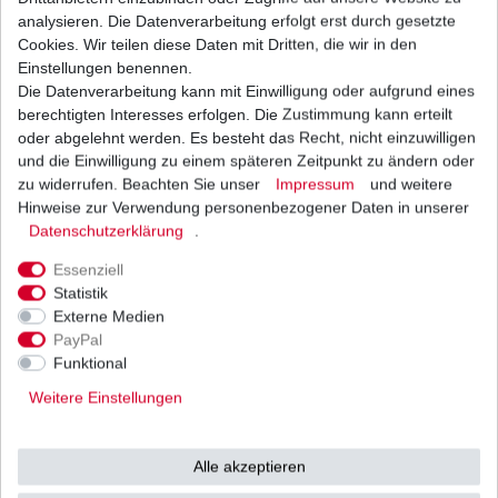
analysieren. Die Datenverarbeitung erfolgt erst durch gesetzte
Cookies. Wir teilen diese Daten mit Dritten, die wir in den
Einstellungen benennen.
Die Datenverarbeitung kann mit Einwilligung oder aufgrund eines
Impulsgeber Lichtmaschine Suzuki DR 600 S R
Dakar SN41 1985 - 1991
berechtigten Interesses erfolgen. Die Zustimmung kann erteilt
29,80 € *
oder abgelehnt werden. Es besteht das Recht, nicht einzuwilligen
1
Stück
| 29,80 € / Stück
und die Einwilligung zu einem späteren Zeitpunkt zu ändern oder
*
inkl. ges. MwSt.
zzgl.
Versandkosten
zu widerrufen. Beachten Sie unser
Impressum
und weitere
Hinweise zur Verwendung personenbezogener Daten in unserer
Daten­schutz­erklärung
.
Essenziell
Kupplung Suzuki DR 600 SN41A 1985-1989
Statistik
Externe Medien
44,99 € *
UVP 55,55 €
PayPal
1
Satz
| 44,99 € / Satz
Funktional
*
inkl. ges. MwSt.
zzgl.
Versandkosten
Weitere Einstellungen
Alle akzeptieren
Luftfilter Meiwa Suzuki DR 600 SN41A 1985 -
1989