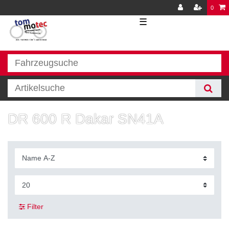
0
☰
DR 600 R Dakar SN41A
Filter