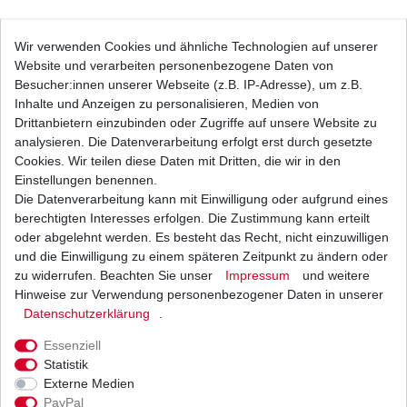
Bremsbeläge EBC FA 063 FA063 Standard
Wir verwenden Cookies und ähnliche Technologien auf unserer
Bremsklötze Suzuki
Website und verarbeiten personenbezogene Daten von
22,64 € *
UVP 33,08 €
Besucher:innen unserer Webseite (z.B. IP-Adresse), um z.B.
1
Satz
| 22,64 € / Satz
Inhalte und Anzeigen zu personalisieren, Medien von
*
inkl. ges. MwSt.
zzgl.
Versandkosten
Drittanbietern einzubinden oder Zugriffe auf unsere Website zu
analysieren. Die Datenverarbeitung erfolgt erst durch gesetzte
Cookies. Wir teilen diese Daten mit Dritten, die wir in den
Einstellungen benennen.
Die Datenverarbeitung kann mit Einwilligung oder aufgrund eines
Bremsbeläge EBC FA 63 HH FA63HH FA 063 HH
FA063HH Sinter Bremsklötze
berechtigten Interesses erfolgen. Die Zustimmung kann erteilt
32,74 € *
oder abgelehnt werden. Es besteht das Recht, nicht einzuwilligen
UVP 47,84 €
und die Einwilligung zu einem späteren Zeitpunkt zu ändern oder
1
Satz
| 32,74 € / Satz
*
inkl. ges. MwSt.
zzgl.
Versandkosten
zu widerrufen. Beachten Sie unser
Impressum
und weitere
Hinweise zur Verwendung personenbezogener Daten in unserer
Daten­schutz­erklärung
.
Essenziell
Bremslichtschalter vorne Suzuki 03003
Statistik
Externe Medien
8,26 € *
UVP 10,12 €
PayPal