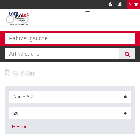
0
☰
Bremse
Filter