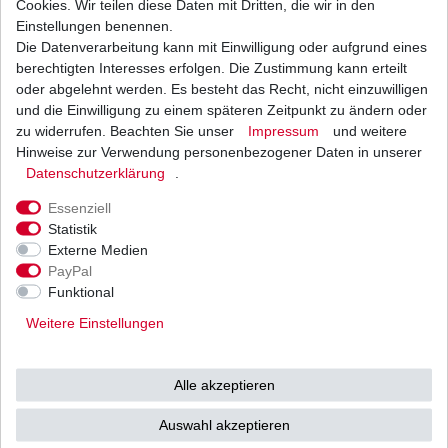
Cookies. Wir teilen diese Daten mit Dritten, die wir in den
Einstellungen benennen.
Die Datenverarbeitung kann mit Einwilligung oder aufgrund eines
Batterie aus dem Zubehör YB10L-A2
Auslaufartikel Sonderangebot
berechtigten Interesses erfolgen. Die Zustimmung kann erteilt
35,00 € *
oder abgelehnt werden. Es besteht das Recht, nicht einzuwilligen
UVP 50,41 €
und die Einwilligung zu einem späteren Zeitpunkt zu ändern oder
1
Stück
| 35,00 € / Stück
*
inkl. ges. MwSt.
zzgl.
Versandkosten
zu widerrufen. Beachten Sie unser
Impressum
und weitere
Hinweise zur Verwendung personenbezogener Daten in unserer
Daten­schutz­erklärung
.
Essenziell
Statistik
Externe Medien
Versand
Bezahlarten
PayPal
Funktional
Weitere Einstellungen
Vorkasse
Alle akzeptieren
Barzahlung bei Abholung in
53783 Eitorf (
Bitte
Ab einem Warenwert von
Auswahl akzeptieren
unbedingt Termin
500 Euro versenden wir