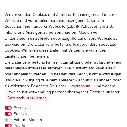
Bremsbeläge EBC FA 036 FA036 Bremsklötze
Wir verwenden Cookies und ähnliche Technologien auf unserer
hinten Kawasaki Suzuki
Website und verarbeiten personenbezogene Daten von
24,11 € *
UVP 35,22 €
Besucher:innen unserer Webseite (z.B. IP-Adresse), um z.B.
1
Satz
| 24,11 € / Satz
Inhalte und Anzeigen zu personalisieren, Medien von
*
inkl. ges. MwSt.
zzgl.
Versandkosten
Drittanbietern einzubinden oder Zugriffe auf unsere Website zu
analysieren. Die Datenverarbeitung erfolgt erst durch gesetzte
Cookies. Wir teilen diese Daten mit Dritten, die wir in den
Einstellungen benennen.
Die Datenverarbeitung kann mit Einwilligung oder aufgrund eines
Bremsbeläge vorne Suzuki EBC FA 65 FA65 FA
065 FA065 Bremsklötze
berechtigten Interesses erfolgen. Die Zustimmung kann erteilt
22,64 € *
oder abgelehnt werden. Es besteht das Recht, nicht einzuwilligen
UVP 33,08 €
und die Einwilligung zu einem späteren Zeitpunkt zu ändern oder
1
Satz
| 22,64 € / Satz
*
inkl. ges. MwSt.
zzgl.
Versandkosten
zu widerrufen. Beachten Sie unser
Impressum
und weitere
Hinweise zur Verwendung personenbezogener Daten in unserer
Daten­schutz­erklärung
.
Essenziell
Bremslichtschalter vorne Suzuki 03003
Statistik
Externe Medien
8,26 € *
UVP 10,12 €
PayPal