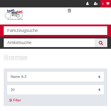
0
☰
Bremse
Filter