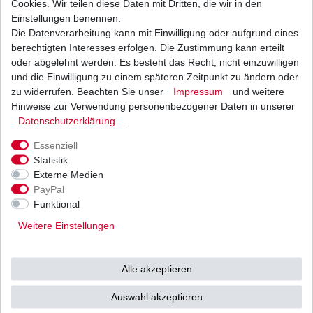
Cookies. Wir teilen diese Daten mit Dritten, die wir in den
Einstellungen benennen.
Die Datenverarbeitung kann mit Einwilligung oder aufgrund eines
Batterie aus dem Zubehör YB10L-A2
Auslaufartikel Sonderangebot
berechtigten Interesses erfolgen. Die Zustimmung kann erteilt
35,00 € *
oder abgelehnt werden. Es besteht das Recht, nicht einzuwilligen
UVP 50,41 €
und die Einwilligung zu einem späteren Zeitpunkt zu ändern oder
1
Stück
| 35,00 € / Stück
*
inkl. ges. MwSt.
zzgl.
Versandkosten
zu widerrufen. Beachten Sie unser
Impressum
und weitere
Hinweise zur Verwendung personenbezogener Daten in unserer
Daten­schutz­erklärung
.
Essenziell
Statistik
Externe Medien
Versand
Bezahlarten
PayPal
Funktional
Weitere Einstellungen
Vorkasse
Alle akzeptieren
Barzahlung bei Abholung in
53783 Eitorf (
Bitte
Ab einem Warenwert von
Auswahl akzeptieren
unbedingt Termin
500 Euro versenden wir