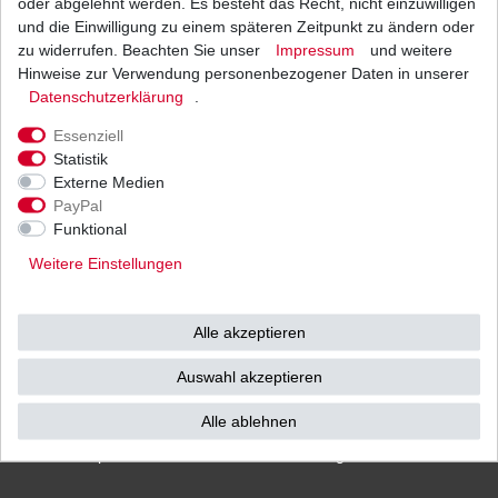
oder abgelehnt werden. Es besteht das Recht, nicht einzuwilligen
und die Einwilligung zu einem späteren Zeitpunkt zu ändern oder
zu widerrufen. Beachten Sie unser
Impressum
und weitere
Hinweise zur Verwendung personenbezogener Daten in unserer
Versand
Bezahlarten
Daten­schutz­erklärung
.
Essenziell
Statistik
Externe Medien
PayPal
Vorkasse
Funktional
Barzahlung bei Abholung in
Weitere Einstellungen
53783 Eitorf (
Bitte
Ab einem Warenwert von
unbedingt Termin
500 Euro versenden wir
vereinbaren!
)
die Ware kostenlos zu
Alle akzeptieren
Ihnen als Endverbraucher!
Auswahl akzeptieren
Alle ablehnen
Impressum
Daten­schutz­erklärung
AGB