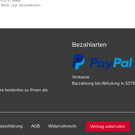
 4,11 € / Stück
. MwSt.
zzgl.
Versandkosten
Bezahlarten
Vorkasse
Barzahlung bei Abholung in 53783
e kostenlos zu Ihnen als
tz­erklärung
AGB
Widerrufs­recht
Vertrag widerrufen