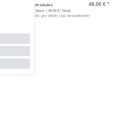
,83 € *
49,00 € *
UVP 100,85 €
1
Stück
| 49,00 € / Stück
*
inkl. ges. MwSt.
zzgl.
Versandkosten