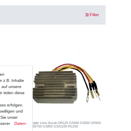
Filter
ten
 z.B. Inhalte
e auf unsere
r teilen diese
ses erfolgen.
uwilligen und
 Sie unser
nserer
Daten­
BS
Regler Lima Suzuki DR125 GS450 GS550 GR650
GSX750 GS850 GSX1100 RG250