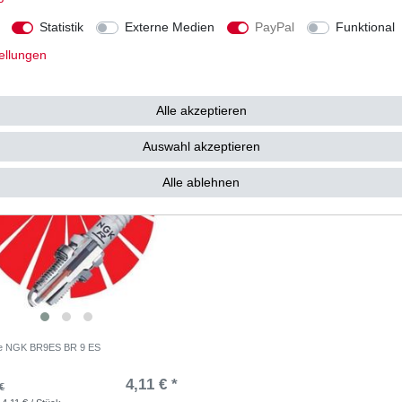
18,12 € *
31
2 €
UVP 33,25 €
Statistik
Externe Medien
PayPal
Funktional
 18,12 € / Stück
1
Stück
| 31,83 € / Stück
. MwSt.
zzgl.
Versandkosten
*
inkl. ges. MwSt.
zzgl.
Versandkosten
ellungen
Alle akzeptieren
Auswahl akzeptieren
Alle ablehnen
e NGK BR9ES BR 9 ES
4,11 € *
€