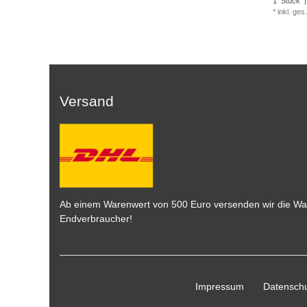
1
Stück
|
*
inkl. ges
Versand
Ab einem Warenwert von 500 Euro versenden wir die War
Endverbraucher!
Impressum
Daten­schu