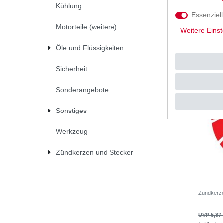
Kühlung
UVP 19,8
Essenziell
1
Stück
|
*
inkl. ges
Motorteile (weitere)
Weitere Einst
Öle und Flüssigkeiten
Sicherheit
Sonderangebote
Sonstiges
Werkzeug
Zündkerzen und Stecker
Zündkerz
UVP 5,87 