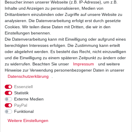
Besucher:innen unserer Webseite (z.B. IP-Adresse), um z.B.
Inhalte und Anzeigen zu personalisieren, Medien von
Bremsbeläge EBC FA 063 FA063 Standard
Drittanbietern einzubinden oder Zugriffe auf unsere Website zu
Bremsklötze Suzuki
analysieren. Die Datenverarbeitung erfolgt erst durch gesetzte
22,64 € *
Cookies. Wir teilen diese Daten mit Dritten, die wir in den
UVP 33,08 €
1
Satz
| 22,64 € / Satz
Einstellungen benennen.
*
inkl. ges. MwSt.
zzgl.
Versandkosten
Die Datenverarbeitung kann mit Einwilligung oder aufgrund eines
berechtigten Interesses erfolgen. Die Zustimmung kann erteilt
oder abgelehnt werden. Es besteht das Recht, nicht einzuwilligen
und die Einwilligung zu einem späteren Zeitpunkt zu ändern oder
zu widerrufen. Beachten Sie unser
Impressum
und weitere
Bremsbeläge EBC FA 63 HH FA63HH FA 063 HH
FA063HH Sinter Bremsklötze
Hinweise zur Verwendung personenbezogener Daten in unserer
Daten­schutz­erklärung
.
32,74 € *
UVP 47,84 €
1
Satz
| 32,74 € / Satz
Essenziell
*
inkl. ges. MwSt.
zzgl.
Versandkosten
Statistik
Externe Medien
PayPal
Funktional
Weitere Einstellungen
Versand
Bezahlarten