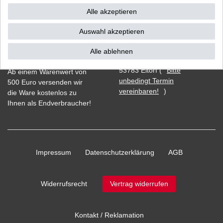
Alle akzeptieren
Auswahl akzeptieren
Vorkasse
Alle ablehnen
Barzahlung bei Abholung in
53783 Eitorf (
Bitte
Ab einem Warenwert von
unbedingt Termin
500 Euro versenden wir
vereinbaren!
)
die Ware kostenlos zu
Ihnen als Endverbraucher!
Impressum
Daten­schutz­erklärung
AGB
Widerrufs­recht
Vertrag widerrufen
Kontakt / Reklamation