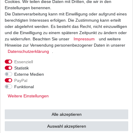
Cookies. Wir teilen diese Daten mit Dritten, die wir in den
Einstellungen benennen.
Die Datenverarbeitung kann mit Einwilligung oder aufgrund eines
Dichtung Lichtmaschine Suzuki GS 500 BK
GM51 1989 - 2009
berechtigten Interesses erfolgen. Die Zustimmung kann erteilt
8,30 € *
oder abgelehnt werden. Es besteht das Recht, nicht einzuwilligen
UVP 10,75 €
und die Einwilligung zu einem späteren Zeitpunkt zu ändern oder
1
Stück
| 8,30 € / Stück
*
inkl. ges. MwSt.
zzgl.
Versandkosten
zu widerrufen. Beachten Sie unser
Impressum
und weitere
Hinweise zur Verwendung personenbezogener Daten in unserer
Daten­schutz­erklärung
.
Essenziell
Statistik
Externe Medien
Versand
Bezahlarten
PayPal
Funktional
Weitere Einstellungen
Vorkasse
Alle akzeptieren
Barzahlung bei Abholung in
53783 Eitorf (
Bitte
Ab einem Warenwert von
Auswahl akzeptieren
unbedingt Termin
500 Euro versenden wir