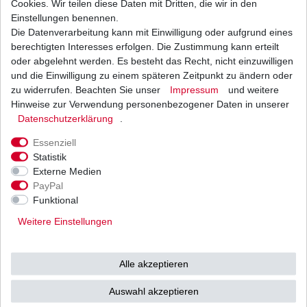
Cookies. Wir teilen diese Daten mit Dritten, die wir in den
Einstellungen benennen.
Die Datenverarbeitung kann mit Einwilligung oder aufgrund eines
Dichtung Lichtmaschine Suzuki GS 500 BK
GM51 1989 - 2009
berechtigten Interesses erfolgen. Die Zustimmung kann erteilt
8,30 € *
oder abgelehnt werden. Es besteht das Recht, nicht einzuwilligen
UVP 10,75 €
und die Einwilligung zu einem späteren Zeitpunkt zu ändern oder
1
Stück
| 8,30 € / Stück
*
inkl. ges. MwSt.
zzgl.
Versandkosten
zu widerrufen. Beachten Sie unser
Impressum
und weitere
Hinweise zur Verwendung personenbezogener Daten in unserer
Daten­schutz­erklärung
.
Essenziell
Statistik
Externe Medien
Versand
Bezahlarten
PayPal
Funktional
Weitere Einstellungen
Vorkasse
Alle akzeptieren
Barzahlung bei Abholung in
53783 Eitorf (
Bitte
Ab einem Warenwert von
Auswahl akzeptieren
unbedingt Termin
500 Euro versenden wir