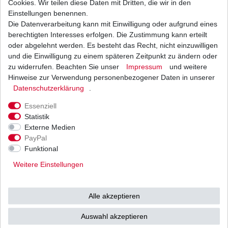
Cookies. Wir teilen diese Daten mit Dritten, die wir in den
Einstellungen benennen.
Die Datenverarbeitung kann mit Einwilligung oder aufgrund eines
Dichtung Lichtmaschine Suzuki GS 500 BK
GM51 1989 - 2009
berechtigten Interesses erfolgen. Die Zustimmung kann erteilt
8,30 € *
oder abgelehnt werden. Es besteht das Recht, nicht einzuwilligen
UVP 10,75 €
und die Einwilligung zu einem späteren Zeitpunkt zu ändern oder
1
Stück
| 8,30 € / Stück
*
inkl. ges. MwSt.
zzgl.
Versandkosten
zu widerrufen. Beachten Sie unser
Impressum
und weitere
Hinweise zur Verwendung personenbezogener Daten in unserer
Daten­schutz­erklärung
.
Essenziell
Statistik
Externe Medien
Versand
Bezahlarten
PayPal
Funktional
Weitere Einstellungen
Vorkasse
Alle akzeptieren
Barzahlung bei Abholung in
53783 Eitorf (
Bitte
Ab einem Warenwert von
Auswahl akzeptieren
unbedingt Termin
500 Euro versenden wir