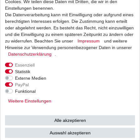
Cookies. Wir teilen diese Daten mit Dritten, die wir in den
Einstellungen benennen.
Die Datenverarbeitung kann mit Einwilligung oder aufgrund eines
Dichtung Lichtmaschine Suzuki GS 500 BK
GM51 1989 - 2009
berechtigten Interesses erfolgen. Die Zustimmung kann erteilt
8,30 € *
oder abgelehnt werden. Es besteht das Recht, nicht einzuwilligen
UVP 10,75 €
und die Einwilligung zu einem späteren Zeitpunkt zu ändern oder
1
Stück
| 8,30 € / Stück
*
inkl. ges. MwSt.
zzgl.
Versandkosten
zu widerrufen. Beachten Sie unser
Impressum
und weitere
Hinweise zur Verwendung personenbezogener Daten in unserer
Daten­schutz­erklärung
.
Essenziell
Statistik
Externe Medien
Versand
Bezahlarten
PayPal
Funktional
Weitere Einstellungen
Vorkasse
Alle akzeptieren
Barzahlung bei Abholung in
53783 Eitorf (
Bitte
Ab einem Warenwert von
Auswahl akzeptieren
unbedingt Termin
500 Euro versenden wir