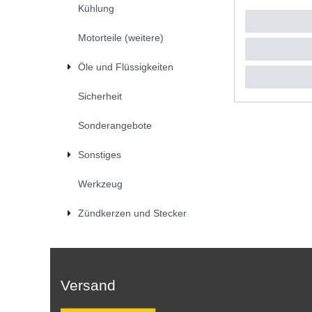
Kühlung
UVP 29,4
1
Satz
| 
*
inkl. ges
Motorteile (weitere)
Öle und Flüssigkeiten
Sicherheit
Sonderangebote
Sonstiges
Werkzeug
Zündkerzen und Stecker
Versand