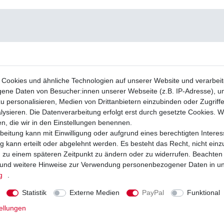
Cookies und ähnliche Technologien auf unserer Website und verarbei
ne Daten von Besucher:innen unserer Webseite (z.B. IP-Adresse), um
u personalisieren, Medien von Drittanbietern einzubinden oder Zugriff
ysieren. Die Datenverarbeitung erfolgt erst durch gesetzte Cookies. Wi
en, die wir in den Einstellungen benennen.
beitung kann mit Einwilligung oder aufgrund eines berechtigten Interes
 kann erteilt oder abgelehnt werden. Es besteht das Recht, nicht einz
ng zu einem späteren Zeitpunkt zu ändern oder zu widerrufen. Beachten
und weitere Hinweise zur Verwendung personenbezogener Daten in u
g
.
Statistik
Externe Medien
PayPal
Funktional
ellungen
ge vorne rechts EBC Suzuki ATV FA
Bremslichtschalter vorne Suzuki 001
A414TT