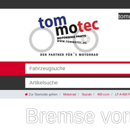
tomm
Zur Startseite gehen
Motorrad
Suzuki
400 ccm
LT-A 400 F
Bremse vo