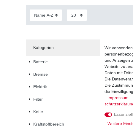
Kategorien
Wir verwenden 
personenbezoge
und Anzeigen z
Batterie
Website zu anal
Daten mit Dritt
Bremse
Die Datenverar
Die Zustimmung
Elektrik
die Einwilligu
Impressum
Filter
schutz­erklärun
Kette
Essenziell
Weitere Einst
Kraftstoffbereich
Bremsbelä
414 TT F