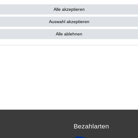
33,61 € *
6 €
Alle akzeptieren
 33,61 € / Stück
. MwSt.
zzgl.
Versandkosten
Auswahl akzeptieren
Alle ablehnen
Bezahlarten