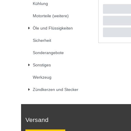
Kühlung
UVP 36,7
1
Stück
|
*
inkl. ges
Motorteile (weitere)
Öle und Flüssigkeiten
Sicherheit
Sonderangebote
Sonstiges
Werkzeug
Zündkerzen und Stecker
Versand