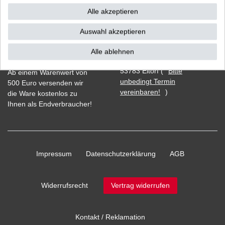
Alle akzeptieren
Auswahl akzeptieren
Vorkasse
Alle ablehnen
Barzahlung bei Abholung in
53783 Eitorf (
Bitte
Ab einem Warenwert von
unbedingt Termin
500 Euro versenden wir
vereinbaren!
)
die Ware kostenlos zu
Ihnen als Endverbraucher!
Impressum
Daten­schutz­erklärung
AGB
Widerrufs­recht
Vertrag widerrufen
Kontakt / Reklamation