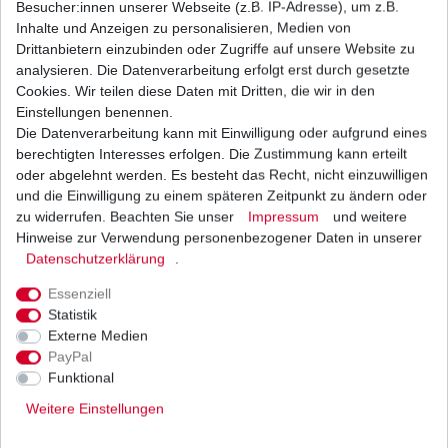
Besucher:innen unserer Webseite (z.B. IP-Adresse), um z.B.
Inhalte und Anzeigen zu personalisieren, Medien von
Regler Lichtmaschine Suzuki VL 125 LC
Drittanbietern einzubinden oder Zugriffe auf unsere Website zu
Intruder A4 2000 - 2008
analysieren. Die Datenverarbeitung erfolgt erst durch gesetzte
66,90 € *
Cookies. Wir teilen diese Daten mit Dritten, die wir in den
UVP 89,00 €
1
Stück
| 66,90 € / Stück
Einstellungen benennen.
*
inkl. ges. MwSt.
zzgl.
Versandkosten
Die Datenverarbeitung kann mit Einwilligung oder aufgrund eines
berechtigten Interesses erfolgen. Die Zustimmung kann erteilt
oder abgelehnt werden. Es besteht das Recht, nicht einzuwilligen
und die Einwilligung zu einem späteren Zeitpunkt zu ändern oder
zu widerrufen. Beachten Sie unser
Impressum
und weitere
Regler Lichtmaschine Suzuki VL 125 LC
Intruder A4 2000-2008 Japan HQ
Hinweise zur Verwendung personenbezogener Daten in unserer
Daten­schutz­erklärung
.
79,99 € *
UVP 97,99 €
1
Stück
| 79,99 € / Stück
Essenziell
*
inkl. ges. MwSt.
zzgl.
Versandkosten
Statistik
Externe Medien
PayPal
Funktional
Weitere Einstellungen
Versand
Bezahlarten