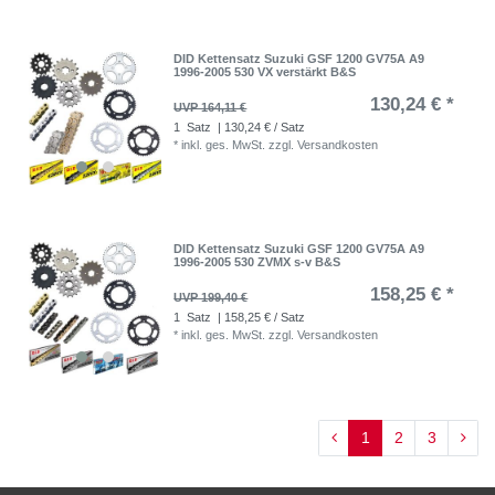
DID Kettensatz Suzuki GSF 1200 GV75A A9
1996-2005 530 VX verstärkt B&S
130,24 € *
UVP 164,11 €
1
Satz
| 130,24 € / Satz
*
inkl. ges. MwSt.
zzgl.
Versandkosten
DID Kettensatz Suzuki GSF 1200 GV75A A9
1996-2005 530 ZVMX s-v B&S
158,25 € *
UVP 199,40 €
1
Satz
| 158,25 € / Satz
*
inkl. ges. MwSt.
zzgl.
Versandkosten
1
2
3