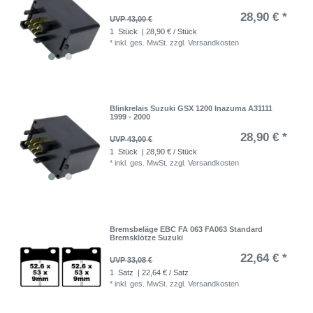
28,90 € *
UVP 43,00 €
1
Stück
| 28,90 € / Stück
*
inkl. ges. MwSt.
zzgl.
Versandkosten
Blinkrelais Suzuki GSX 1200 Inazuma A31111
1999 - 2000
28,90 € *
UVP 43,00 €
1
Stück
| 28,90 € / Stück
*
inkl. ges. MwSt.
zzgl.
Versandkosten
Bremsbeläge EBC FA 063 FA063 Standard
Bremsklötze Suzuki
22,64 € *
UVP 33,08 €
1
Satz
| 22,64 € / Satz
*
inkl. ges. MwSt.
zzgl.
Versandkosten