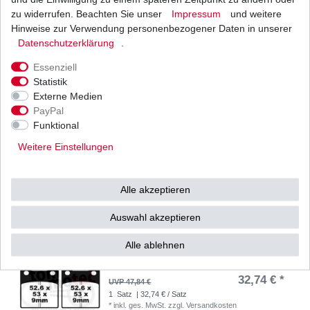
zu widerrufen. Beachten Sie unser
Impressum
und weitere
Bremsbeläge EBC FA 188 HH FA188HH Sinter
Bremsklötze
Hinweise zur Verwendung personenbezogener Daten in unserer
40,94 € *
Daten­schutz­erklärung
.
UVP 59,82 €
1
Satz
| 40,94 € / Satz
Essenziell
*
inkl. ges. MwSt.
zzgl.
Versandkosten
Statistik
Externe Medien
PayPal
Funktional
Bremsbeläge EBC FA 244 FA244 Bremsklötze
vorne mehrere Ausführungen
Weitere Einstellungen
ab 22,64 € *
UVP 33,08 €
*
inkl. ges. MwSt.
zzgl.
Versandkosten
Alle akzeptieren
Auswahl akzeptieren
Alle ablehnen
Bremsbeläge EBC FA 63 HH FA63HH FA 063 HH
FA063HH Sinter Bremsklötze
32,74 € *
UVP 47,84 €
1
Satz
| 32,74 € / Satz
*
inkl. ges. MwSt.
zzgl.
Versandkosten