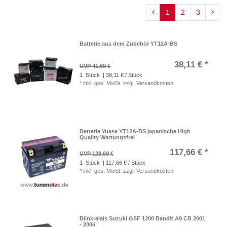
1
2
3
Batterie aus dem Zubehör YT12A-BS
38,11 € *
UVP 41,69 €
1
Stück
| 38,11 € / Stück
*
inkl. ges. MwSt.
zzgl.
Versandkosten
Batterie Yuasa YT12A-BS japanische High
Quality Wartungsfrei
117,66 € *
UVP 128,69 €
1
Stück
| 117,66 € / Stück
*
inkl. ges. MwSt.
zzgl.
Versandkosten
Blinkrelais Suzuki GSF 1200 Bandit A9 CB 2001
- 2006