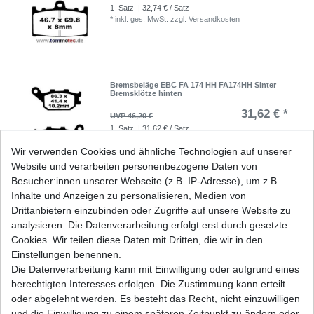
1
Satz
| 32,74 € / Satz
*
inkl. ges. MwSt.
zzgl.
Versandkosten
Bremsbeläge EBC FA 174 HH FA174HH Sinter
Bremsklötze hinten
31,62 € *
UVP 46,20 €
1
Satz
| 31,62 € / Satz
*
inkl. ges. MwSt.
zzgl.
Versandkosten
Wir verwenden Cookies und ähnliche Technologien auf unserer
Website und verarbeiten personenbezogene Daten von
Besucher:innen unserer Webseite (z.B. IP-Adresse), um z.B.
Inhalte und Anzeigen zu personalisieren, Medien von
Bremsbeläge EBC FA 188 FA188 Standard
Drittanbietern einzubinden oder Zugriffe auf unsere Website zu
Bremsklötze vorne
analysieren. Die Datenverarbeitung erfolgt erst durch gesetzte
30,19 € *
UVP 44,11 €
Cookies. Wir teilen diese Daten mit Dritten, die wir in den
1
Satz
| 30,19 € / Satz
Einstellungen benennen.
*
inkl. ges. MwSt.
zzgl.
Versandkosten
Die Datenverarbeitung kann mit Einwilligung oder aufgrund eines
berechtigten Interesses erfolgen. Die Zustimmung kann erteilt
oder abgelehnt werden. Es besteht das Recht, nicht einzuwilligen
und die Einwilligung zu einem späteren Zeitpunkt zu ändern oder