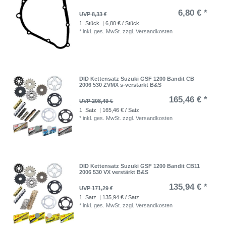
6,80 € *
UVP 8,33 €
1
Stück
| 6,80 € / Stück
*
inkl. ges. MwSt.
zzgl.
Versandkosten
DID Kettensatz Suzuki GSF 1200 Bandit CB
2006 530 ZVMX s-verstärkt B&S
165,46 € *
UVP 208,49 €
1
Satz
| 165,46 € / Satz
*
inkl. ges. MwSt.
zzgl.
Versandkosten
DID Kettensatz Suzuki GSF 1200 Bandit CB11
2006 530 VX verstärkt B&S
135,94 € *
UVP 171,29 €
1
Satz
| 135,94 € / Satz
*
inkl. ges. MwSt.
zzgl.
Versandkosten