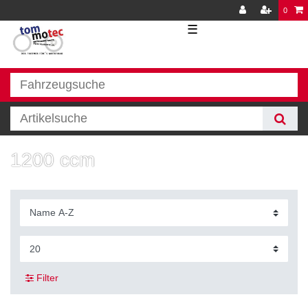
0
☰
1200 ccm
Filter