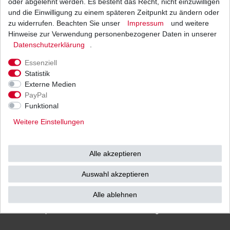
oder abgelehnt werden. Es besteht das Recht, nicht einzuwilligen
und die Einwilligung zu einem späteren Zeitpunkt zu ändern oder
zu widerrufen. Beachten Sie unser
Impressum
und weitere
Hinweise zur Verwendung personenbezogener Daten in unserer
Versand
Bezahlarten
Daten­schutz­erklärung
.
Essenziell
Statistik
Externe Medien
PayPal
Vorkasse
Funktional
Barzahlung bei Abholung in
Weitere Einstellungen
53783 Eitorf (
Bitte
Ab einem Warenwert von
unbedingt Termin
500 Euro versenden wir
vereinbaren!
)
die Ware kostenlos zu
Alle akzeptieren
Ihnen als Endverbraucher!
Auswahl akzeptieren
Alle ablehnen
Impressum
Daten­schutz­erklärung
AGB