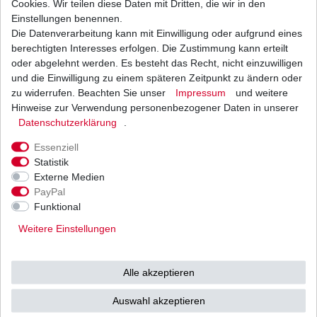
Cookies. Wir teilen diese Daten mit Dritten, die wir in den
Einstellungen benennen.
Die Datenverarbeitung kann mit Einwilligung oder aufgrund eines
Bremsbeläge EBC FA 475 FA475 Bremsklötze
Polaris
berechtigten Interesses erfolgen. Die Zustimmung kann erteilt
ab 20,15 € *
oder abgelehnt werden. Es besteht das Recht, nicht einzuwilligen
UVP 29,43 €
und die Einwilligung zu einem späteren Zeitpunkt zu ändern oder
*
inkl. ges. MwSt.
zzgl.
Versandkosten
zu widerrufen. Beachten Sie unser
Impressum
und weitere
Hinweise zur Verwendung personenbezogener Daten in unserer
Daten­schutz­erklärung
.
Essenziell
Statistik
Externe Medien
Versand
Bezahlarten
PayPal
Funktional
Weitere Einstellungen
Vorkasse
Alle akzeptieren
Barzahlung bei Abholung in
53783 Eitorf (
Bitte
Ab einem Warenwert von
Auswahl akzeptieren
unbedingt Termin
500 Euro versenden wir