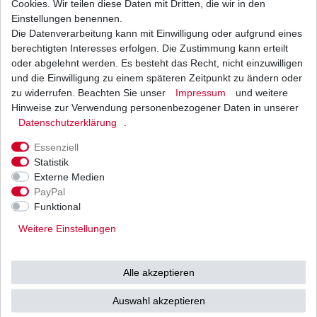
Cookies. Wir teilen diese Daten mit Dritten, die wir in den
Einstellungen benennen.
Die Datenverarbeitung kann mit Einwilligung oder aufgrund eines
Bremsbeläge EBC FA 475 FA475 Bremsklötze
Polaris
berechtigten Interesses erfolgen. Die Zustimmung kann erteilt
ab 20,15 € *
oder abgelehnt werden. Es besteht das Recht, nicht einzuwilligen
UVP 29,43 €
und die Einwilligung zu einem späteren Zeitpunkt zu ändern oder
*
inkl. ges. MwSt.
zzgl.
Versandkosten
zu widerrufen. Beachten Sie unser
Impressum
und weitere
Hinweise zur Verwendung personenbezogener Daten in unserer
Daten­schutz­erklärung
.
Essenziell
Statistik
Externe Medien
Versand
Bezahlarten
PayPal
Funktional
Weitere Einstellungen
Vorkasse
Alle akzeptieren
Barzahlung bei Abholung in
53783 Eitorf (
Bitte
Ab einem Warenwert von
Auswahl akzeptieren
unbedingt Termin
500 Euro versenden wir